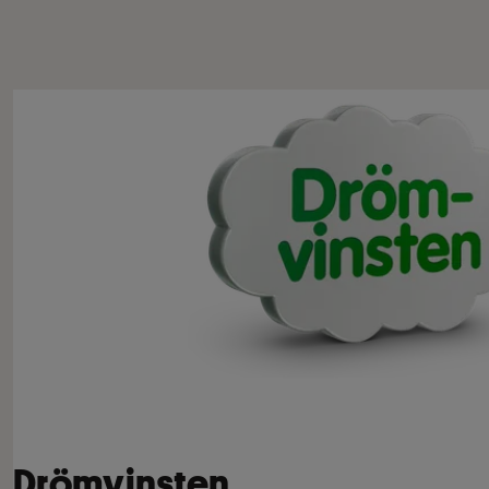
Drömvinsten