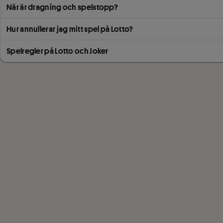
När är dragning och spelstopp?
Hur annullerar jag mitt spel på Lotto?
Spelregler på Lotto och Joker