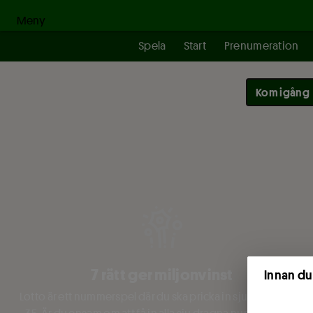
Meny
Spela
Start
Prenumeration
Kom igång
7 rätt ger miljonvinst
Innan du
Lotto är ett nummerspel där du ska pricka in sju nummer av