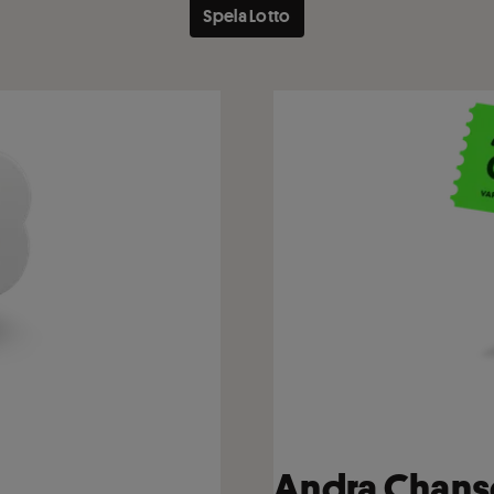
Spela Lotto
Andra Chans