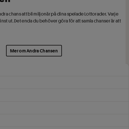
ra chans att bli miljonär på dina spelade Lottorader. Varje
nst ut. Det enda du behöver göra för att samla chanser är att
Mer om Andra Chansen