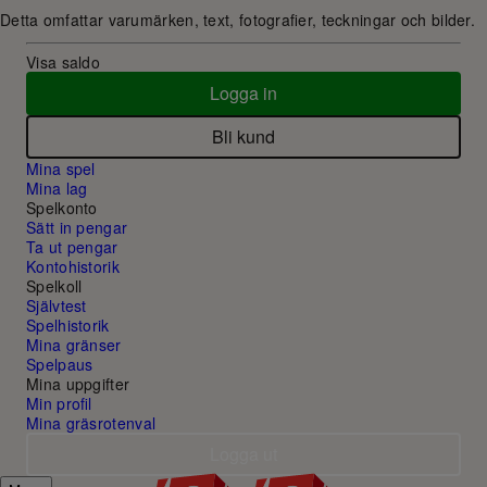
Detta omfattar varumärken, text, fotografier, teckningar och bilder.
Visa saldo
Logga in
Bli kund
Mina spel
Mina lag
Spelkonto
Sätt in pengar
Ta ut pengar
Kontohistorik
Spelkoll
Självtest
Spelhistorik
Mina gränser
Spelpaus
Mina uppgifter
Min profil
Mina gräsrotenval
Logga ut