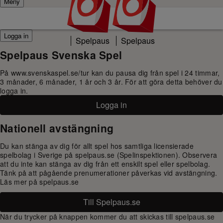
Meny
Logga in
Spelpaus
Spelpaus
Spelpaus Svenska Spel
På www.svenskaspel.se/tur kan du pausa dig från spel i 24 timmar,
3 månader, 6 månader, 1 år och 3 år. För att göra detta behöver du
logga in.
Logga in
Nationell avstängning
Du kan stänga av dig för allt spel hos samtliga licensierade
spelbolag i Sverige på spelpaus.se (Spelinspektionen). Observera
att du inte kan stänga av dig från ett enskilt spel eller spelbolag.
Tänk på att pågående prenumerationer påverkas vid avstängning.
Läs mer på spelpaus.se
Till Spelpaus.se
När du trycker på knappen kommer du att skickas till spelpaus.se