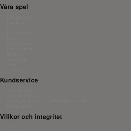
Våra spel
Eurojackpot
Fler lotter
Keno
KenoXpress
Lotto
Lyckoplatsen
Lördagsgodis
Rubbet
Skrapspel
Triss
Vikinglotto
Kundservice
Vanliga frågor
Telefon: 0770-11 11 11
E-post: kundservice.tur@svenskaspel.se
Kontakta oss
Villkor och integritet
Villkor