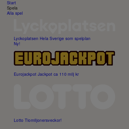
Start
Spela
Alla spel
Lyckoplatsen
Hela Sverige som spelplan
Ny!
Eurojackpot
Jackpot ca 110 milj kr
Lotto
Tiomiljonersveckor!