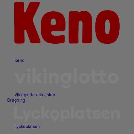
Keno
Vikinglotto och Joker
Dragning
Lyckoplatsen