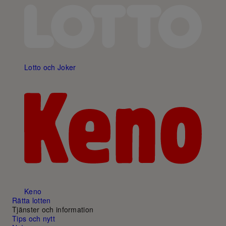
Lotto och Joker
Keno
Rätta lotten
Tjänster och information
Tips och nytt