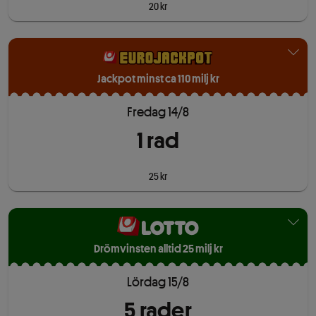
20 kr
Jackpot minst ca 110 milj kr
Fredag 14/8
1
rad
25 kr
Drömvinsten alltid 25 milj kr
Lördag 15/8
5
rad
er