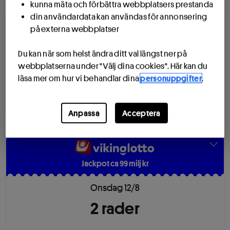
kunna mäta och förbättra webbplatsers prestanda
din användardata kan användas för annonsering
på externa webbplatser
Drömvinsten alltid 25 milj kr
Du kan när som helst ändra ditt val längst ner på
Onsdag 12/8
webbplatserna under "Välj dina cookies". Här kan du
läsa mer om hur vi behandlar dina
personuppgifter
.
5
rad
er
Lotto 1 & 2 + Joker 50 kr
Anpassa
Acceptera
Jackpot ca 99 milj kr
Onsdag 12/8
2
rad
er