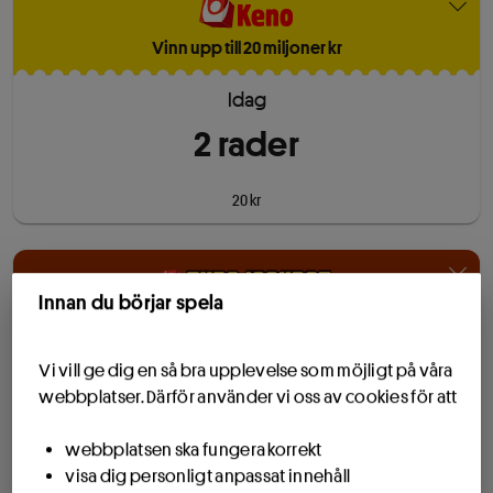
Vinn upp till 20 miljoner kr
Idag
2
rad
er
20 kr
Innan du börjar spela
Jackpot ca 110 milj kr
Imorgon 11/8
Vi vill ge dig en så bra upplevelse som möjligt på våra
webbplatser. Därför använder vi oss av cookies för att
1
rad
webbplatsen ska fungera korrekt
25 kr
visa dig personligt anpassat innehåll