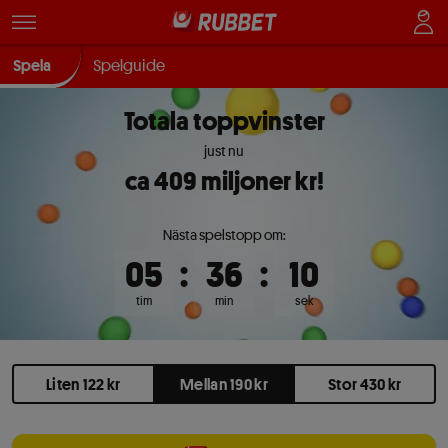
Spela
Spelguide
Totala toppvinster
just nu
ca
409
miljoner kr!
Nästa spelstopp om:
05
:
36
:
10
tim
min
sek
Liten 122 kr
Mellan 190 kr
Stor 430 kr