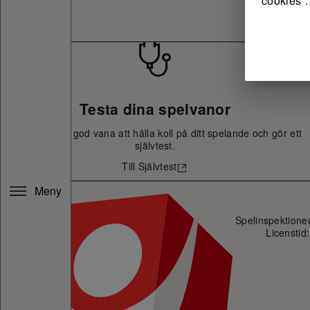
cookies".
Skrapspel
Triss
Vikinglotto
Testa dina spelvanor
Gör det till en god vana att hålla koll på ditt spelande och gör ett
självtest.
Till Självtest
Meny
Spelinspektionen
Licenstid