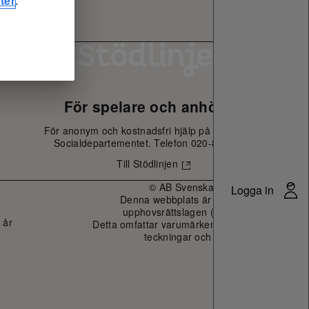
ter
.
För spelare och anhöriga
För anonym och kostnadsfri hjälp på uppdrag av
Socialdepartementet. Telefon
020-81 91 00.
Till Stödlinjen
© AB Svenska Spel
Logga in
Denna webbplats är skyddad av
upphovsrättslagen (1960:729).
 år
Detta omfattar varumärken, text, fotografier,
teckningar och bilder.