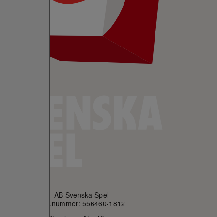
AB Svenska Spel
Org.nummer: 556460-1812