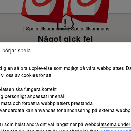
Spela tillsammans
Spela tillsammans
Något gick fel
 börjar spela
Tjänsten svarar inte på grund av ett systemfel.
Försök igen
e dig en så bra upplevelse som möjligt på våra webbplatser. Dä
vi oss av cookies för att
ce
Villkor och integritet
latsen ska fungera korrekt
r
Villkor
ig personligt anpassat innehåll
0-11 11 11
Spelregler
 mäta och förbättra webbplatsers prestanda
service.tur@svenskaspel.se
Personuppgifter
Tillgänglighet
nvändardata kan användas för annonsering på externa webbp
Webbplatskarta
Om spelkonto
r som helst ändra ditt val längst ner på webbplatserna under 
Om cookies
Välj dina cookies