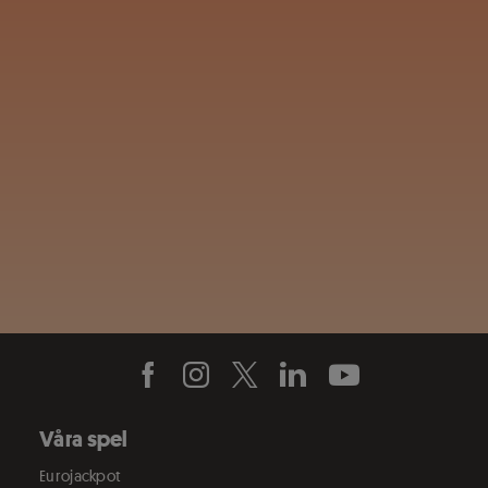
Våra spel
Eurojackpot