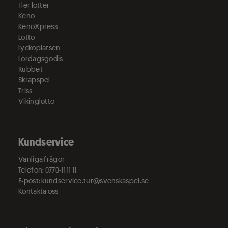
Fler lotter
Keno
KenoXpress
Lotto
Lyckoplatsen
Lördagsgodis
Rubbet
Skrapspel
Triss
Vikinglotto
Kundservice
Vanliga frågor
Telefon: 0770-11 11 11
E-post: kundservice.tur@svenskaspel.se
Kontakta oss