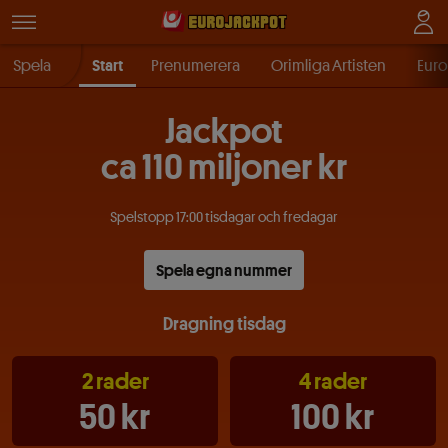
Spela
Start
Prenumerera
Orimliga Artisten
Euro
Jackpot
ca 110 miljoner kr
Spelstopp 17:00 tisdagar och fredagar
Spela egna nummer
Dragning tisdag
2 rader
4 rader
50 kr
100 kr