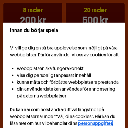
8 rader
20 rader
200 kr
500 kr
Innan du börjar spela
Så funkar Eurojackpot
Vi vill ge dig en så bra upplevelse som möjligt på våra
webbplatser. Därför använder vi oss av cookies för att
webbplatsen ska fungera korrekt
Förläng spel
Resultat
visa dig personligt anpassat innehåll
kunna mäta och förbättra webbplatsers prestanda
Andelsspel
Systemspel
din användardata kan användas för annonsering
på externa webbplatser
Spelguide
Prenumeration
Du kan när som helst ändra ditt val längst ner på
webbplatserna under "Välj dina cookies". Här kan du
läsa mer om hur vi behandlar dina
personuppgifter
.