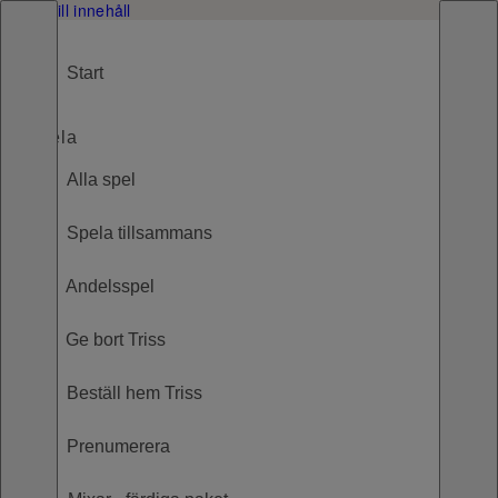
Hoppa till innehåll
Start
Spela
Alla spel
Spela tillsammans
Andelsspel
Ge bort Triss
Beställ hem Triss
Prenumerera