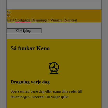
Spela
Spela
Aktuellt
Spelguide
Dragningen
Vinnare
Relaterat
Kom igång
Så funkar Keno
Dragning varje dag
Spela en rad varje dag eller spara dina rader till
favoritdagen i veckan. Du väljer själv!