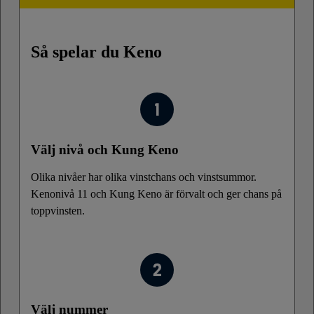
Så spelar du Keno
Välj nivå och Kung Keno
Olika nivåer har olika vinstchans och vinstsummor.
Kenonivå 11 och Kung Keno är förvalt och ger chans på
toppvinsten.
Välj nummer