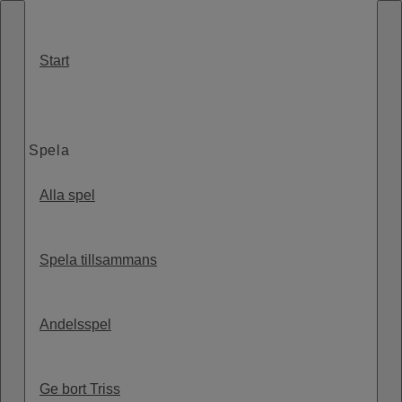
Start
Spela
Alla spel
Spela tillsammans
Andelsspel
Ge bort Triss