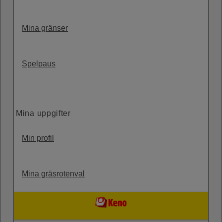
Mina gränser
Spelpaus
Mina uppgifter
Min profil
Mina gräsrotenval