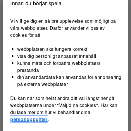
Innan du börjar spela
Kundservice
Vi vill ge dig en så bra upplevelse som möjligt på
våra webbplatser. Därför använder vi oss av
Villkor och integritet
cookies för att
webbplatsen ska fungera korrekt
Välj dina cookies
visa dig personligt anpassat innehåll
kunna mäta och förbättra webbplatsers
prestanda
din användardata kan användas för annonsering
på externa webbplatser
Du kan när som helst ändra ditt val längst ner på
AB Svenska Spel
webbplatserna under "Välj dina cookies". Här kan
Org.nummer: 556460-1812
du läsa mer om hur vi behandlar dina
Kontakta oss
personuppgifter
.
Telefon:
0770-11 11 11