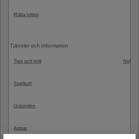
Rätta lotten
Tjänster och information
Tips och nytt
Ny!
Spelkoll
Gräsroten
Appar