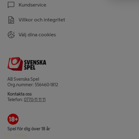
Kundservice
Villkor och integritet
Välj dina cookies
Airborne patrol
Spelet börjar med en spelplan om 3x3 rutor. Klicka 
AB Svenska Spel
Org.nummer: 556460-1812
Kontakta oss
Spela Airborne patrol
Telefon:
0770-11 11 11
Spel för dig över 18 år
Meny