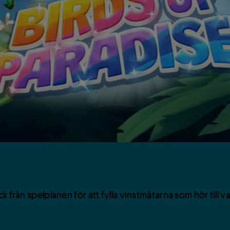
 från spelplanen för att fylla vinstmätarna som hör till va