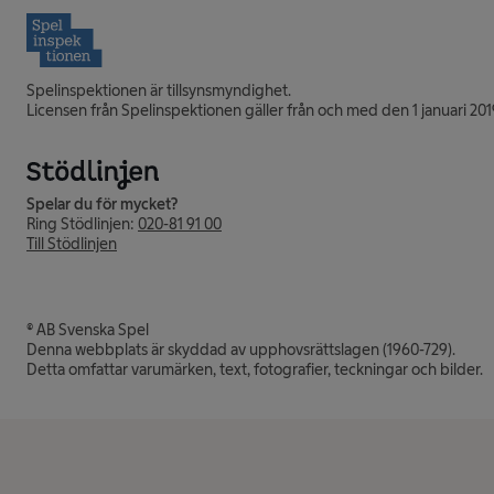
Spelinspektionen är tillsynsmyndighet.
Licensen från Spelinspektionen gäller från och med den 1 januari 20
Spelar du för mycket?
Ring Stödlinjen:
020-81 91 00
Till Stödlinjen
© AB Svenska Spel
Denna webbplats är skyddad av upphovsrättslagen (1960-729).
Detta omfattar varumärken, text, fotografier, teckningar och bilder.
Alkemia
Med hjälp av 15 magiska dryckesflaskor ska du fylla 
Läs vidare