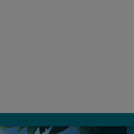
a eller horisontella rader med tre eller fler
re