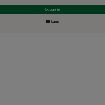
Logga in
Bli kund