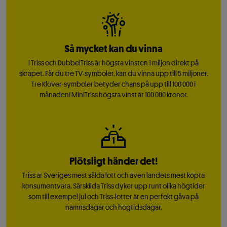
Så mycket kan du vinna
I Triss och DubbelTriss är högsta vinsten 1 miljon direkt på
skrapet. Får du tre TV-symboler, kan du vinna upp till 5 miljoner.
Tre Klöver-symboler betyder chans på upp till 100 000 i
månaden! MiniTriss högsta vinst är 100 000 kronor.
Plötsligt händer det!
Triss är Sveriges mest sålda lott och även landets mest köpta
konsumentvara. Särskilda Triss dyker upp runt olika högtider
som till exempel jul och Triss-lotter är en perfekt gåva på
namnsdagar och högtidsdagar.