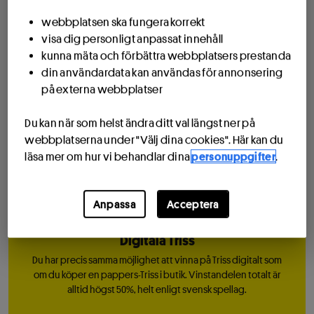
skrapats fram, så du missar aldrig en vinst.
webbplatsen ska fungera korrekt
visa dig personligt anpassat innehåll
kunna mäta och förbättra webbplatsers prestanda
Spela Triss direkt!
din användardata kan användas för annonsering
på externa webbplatser
Du kan när som helst ändra ditt val längst ner på
webbplatserna under "Välj dina cookies". Här kan du
Så funkar Triss
läsa mer om hur vi behandlar dina
personuppgifter
.
Anpassa
Acceptera
Digitala Triss
Du har precis samma möjlighet att vinna på Triss digitalt som
om du köper en pappers-Triss i butik. Vinstandelen totalt är
alltid högst 50%, helt enligt svensk spellag.