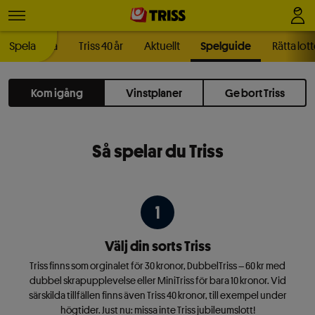
Prenumerera
Spela
Triss 40 år
Aktuellt
Spelguide
Rätta lot
Kom igång
Vinstplaner
Ge bort Triss
Så spelar du Triss
Välj din sorts Triss
Triss finns som orginalet för 30 kronor, DubbelTriss – 60 kr med
dubbel skrapupplevelse eller MiniTriss för bara 10 kronor. Vid
särskilda tillfällen finns även Triss 40 kronor, till exempel under
högtider. Just nu: missa inte Triss jubileumslott!