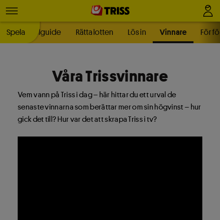
ellt
Spela
Spelguide
Rätta lotten
Lös in
Vinnare
För f
Våra Trissvinnare
Vem vann på Triss i dag – här hittar du ett urval de
senaste vinnarna som berättar mer om sin högvinst – hur
gick det till? Hur var det att skrapa Triss i tv?