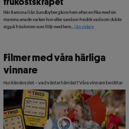
frukostskrapet
När Ramona från Sundbyberg kom hem efter en fika med sin
mamma anade varken hon eller sambon Fredrik vad som dolde
sig på Trisslotten som följt med hem...
Läs vidare
Filmer med våra härliga
vinnare
Hur kändes det – vad väntar härnäst? Våra vinnare berättar: