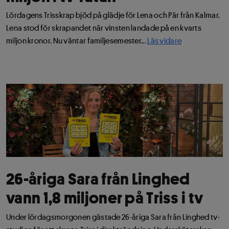
Lördagens Trisskrap bjöd på glädje för Lena och Pär från Kalmar.
Lena stod för skrapandet när vinsten landade på en kvarts
miljon kronor. Nu väntar familjesemester...
Läs vidare
26-åriga Sara från Linghed
vann 1,8 miljoner på Triss i tv
Under lördagsmorgonen gästade 26-åriga Sara från Linghed tv-