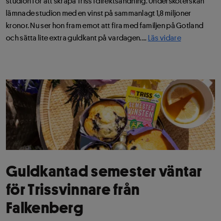
studion för att skrapa Triss i direktsändning. Undersköterskan
lämnade studion med en vinst på sammanlagt 1,8 miljoner
kronor. Nu ser hon fram emot att fira med familjen på Gotland
och sätta lite extra guldkant på vardagen....
Läs vidare
Guldkantad semester väntar
för Trissvinnare från
Falkenberg