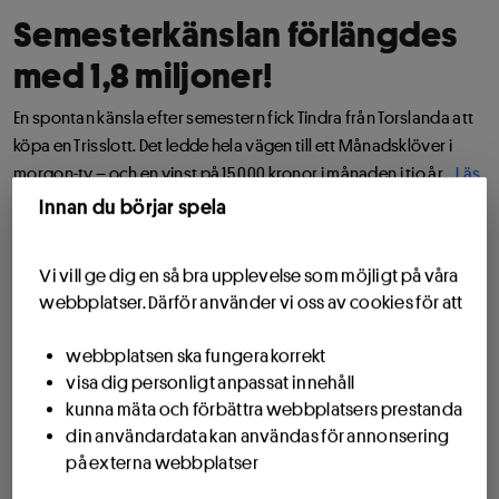
Semesterkänslan förlängdes
med 1,8 miljoner!
En spontan känsla efter semestern fick Tindra från Torslanda att
köpa en Trisslott. Det ledde hela vägen till ett Månadsklöver i
morgon-tv – och en vinst på 15 000 kronor i månaden i tio år...
Läs
vidare
Innan du börjar spela
Vi vill ge dig en så bra upplevelse som möjligt på våra
webbplatser. Därför använder vi oss av cookies för att
webbplatsen ska fungera korrekt
visa dig personligt anpassat innehåll
kunna mäta och förbättra webbplatsers prestanda
din användardata kan användas för annonsering
på externa webbplatser