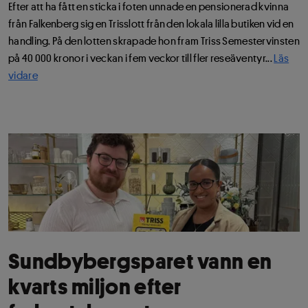
Efter att ha fått en sticka i foten unnade en pensionerad kvinna
från Falkenberg sig en Trisslott från den lokala lilla butiken vid en
handling. På den lotten skrapade hon fram Triss Semestervinsten
på 40 000 kronor i veckan i fem veckor till fler reseäventyr...
Läs
vidare
Sundbybergsparet vann en
kvarts miljon efter