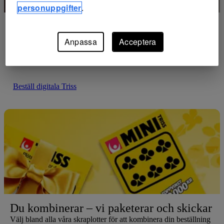
personuppgifter
.
Uppskattad gåva vid webbenkäter
Ska du genomföra en webbenkät kan du skicka digitala Triss
Anpassa
Acceptera
som tack. Mottagaren väljer att skrapa online eller i butik.
Beställ digitala Triss
Du kombinerar – vi paketerar och skickar
Välj bland alla våra skraplotter för att kombinera din beställning