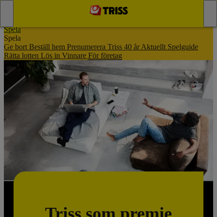
Spela
Spela
Ge bort
Beställ hem
Prenumerera
Triss 40 år
Aktuellt
Spelguide
Rätta lotten
Lös in
Vinnare
För företag
Triss som premie