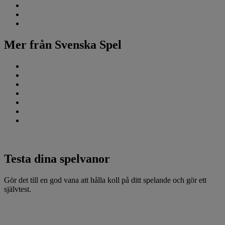
Om spelkonto
Om cookies
Välj dina cookies
Mer från Svenska Spel
Om Svenska Spel
Jobba hos oss
Press
Börja sälja spel och lotter
Triss för företag - premie och gåva
Vegas
Våra bloggar
Testa dina spelvanor
Gör det till en god vana att hålla koll på ditt spelande och gör ett
självtest.
Till Självtest