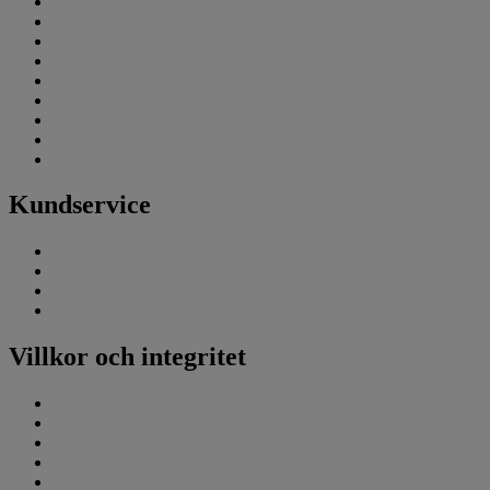
Keno
KenoXpress
Lotto
Lyckoplatsen
Lördagsgodis
Rubbet
Skrapspel
Triss
Vikinglotto
Kundservice
Vanliga frågor
Telefon: 0770-11 11 11
E-post: kundservice.tur@svenskaspel.se
Kontakta oss
Villkor och integritet
Villkor
Spelregler
Personuppgifter
Tillgänglighet
Webbplatskarta