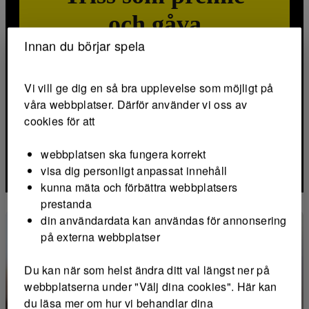
och gåva
Innan du börjar spela
Använd Triss som tack vid enkätundersökningar,
för att belöna trogna kunder eller för att värva nya!
Vi vill ge dig en så bra upplevelse som möjligt på
Triss för företag
våra webbplatser. Därför använder vi oss av
cookies för att
webbplatsen ska fungera korrekt
visa dig personligt anpassat innehåll
kunna mäta och förbättra webbplatsers
prestanda
din användardata kan användas för annonsering
på externa webbplatser
Du kan när som helst ändra ditt val längst ner på
webbplatserna under "Välj dina cookies". Här kan
du läsa mer om hur vi behandlar dina