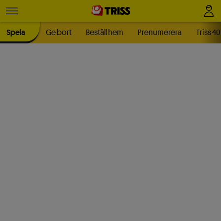
Spela
Ge bort
Beställ hem
Prenumerera
Triss 40