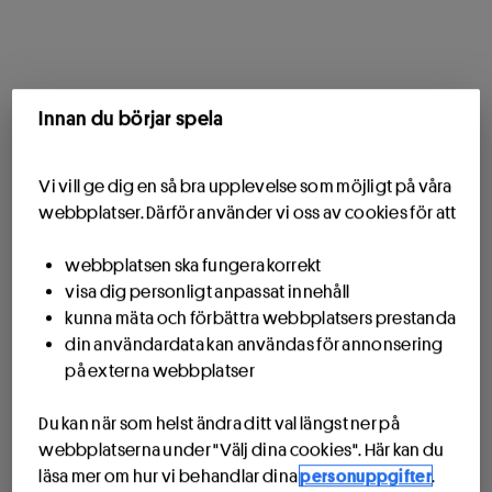
Innan du börjar spela
Vi vill ge dig en så bra upplevelse som möjligt på våra
webbplatser. Därför använder vi oss av cookies för att
webbplatsen ska fungera korrekt
visa dig personligt anpassat innehåll
kunna mäta och förbättra webbplatsers prestanda
din användardata kan användas för annonsering
på externa webbplatser
Du kan när som helst ändra ditt val längst ner på
webbplatserna under "Välj dina cookies". Här kan du
läsa mer om hur vi behandlar dina
personuppgifter
.