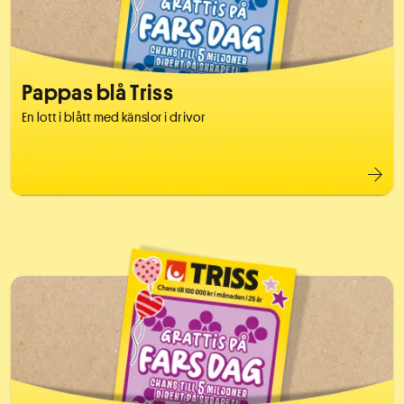
Pappas blå Triss
En lott i blått med känslor i drivor