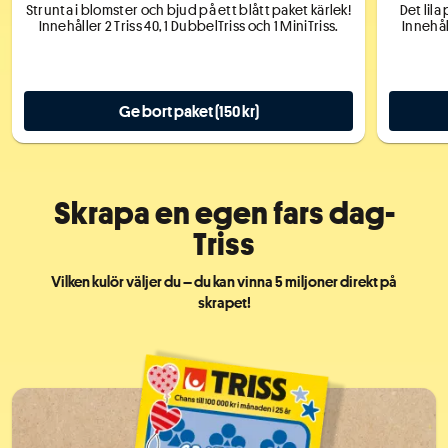
Strunta i blomster och bjud på ett blått paket kärlek!
Det lila
Innehåller
2
Triss
40
,
1
DubbelTriss och
1
MiniTriss.
Innehå
Ge bort paket (150 kr)
Skrapa en egen fars dag-
Triss
Vilken kulör väljer du – du kan vinna 5 miljoner direkt på
skrapet!