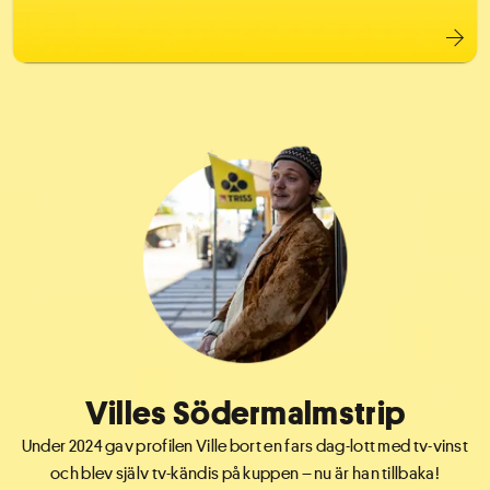
Villes Södermalmstrip
Under 2024 gav profilen Ville bort en fars dag-lott med tv-vinst
och blev själv tv-kändis på kuppen – nu är han tillbaka!