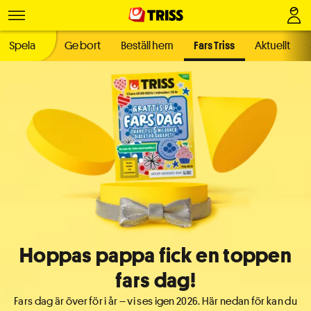
Spela
Ge bort
Beställ hem
Fars Triss
Aktuellt
Hoppas pappa fick en toppen
fars dag!
Fars dag är över för i år – vi ses igen 2026. Här nedan för kan du