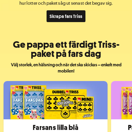
hur lotter och paket såg ut senast det begav sig.
Skrapa fars Triss
Ge pappa ett färdigt Triss-
paket på fars dag
Välj storlek, en hälsning och när det ska skickas – enkelt med
mobilen!
Farsans lilla blå
P