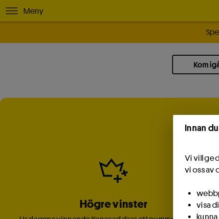
Meny
Spe
Kom ig
Innan du
Vi vill g
vi oss av 
webbpl
Högre vinster
visa d
kunna 