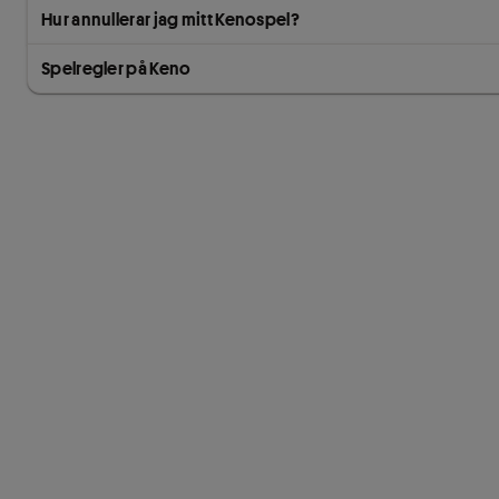
Hur annullerar jag mitt Kenospel?
Spelregler på Keno