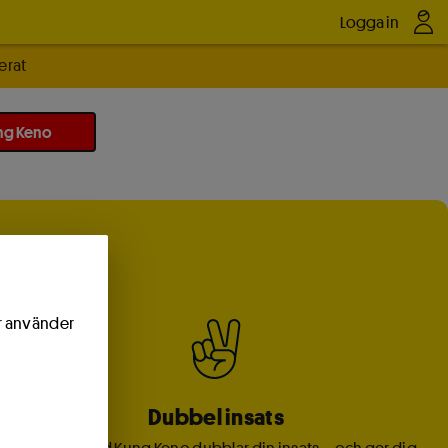
Logga in
erat
ng Keno
ör använder
Dubbel insats