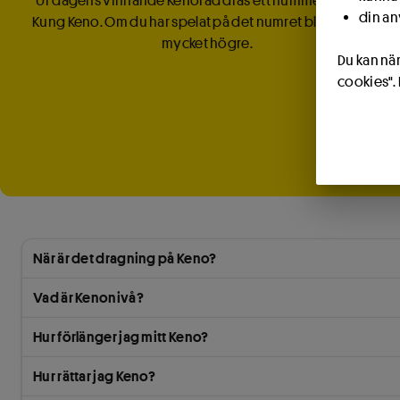
Ur dagens vinnande Kenorad dras ett nummer som blir
din an
Kung Keno. Om du har spelat på det numret blir din vinst
mycket högre.
Du kan när
cookies".
När är det dragning på Keno?
Vad är Kenonivå?
Hur förlänger jag mitt Keno?
Hur rättar jag Keno?