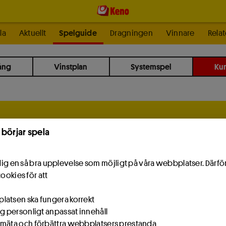
la
Aktuellt
Spelguide
Dragningen
Vinnare
Relat
ång
Vinstplan
Systemspel
Ku
Så funkar Keno
 börjar spela
e dig en så bra upplevelse som möjligt på våra webbplatser. Därf
cookies för att
atsen ska fungera korrekt
Alltid vinst
ig personligt anpassat innehåll
mäta och förbättra webbplatsers prestanda