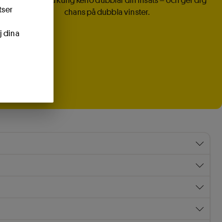
Att spela med Kung Keno dubblar din insats – och ger dig
tser
chans på dubbla vinster.
j dina