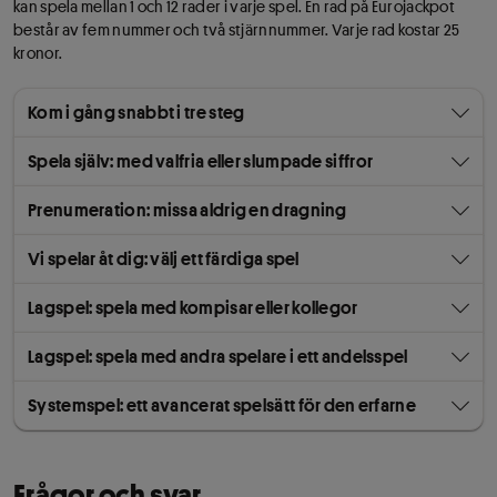
kan spela mellan 1 och 12 rader i varje spel. En rad på Eurojackpot
består av fem nummer och två stjärnnummer. Varje rad kostar 25
kronor.
Kom i gång snabbt i tre steg
Spela själv: med valfria eller slumpade siffror
Prenumeration: missa aldrig en dragning
Vi spelar åt dig: välj ett färdiga spel
Lagspel: spela med kompisar eller kollegor
Lagspel: spela med andra spelare i ett andelsspel
Systemspel: ett avancerat spelsätt för den erfarne
Frågor och svar