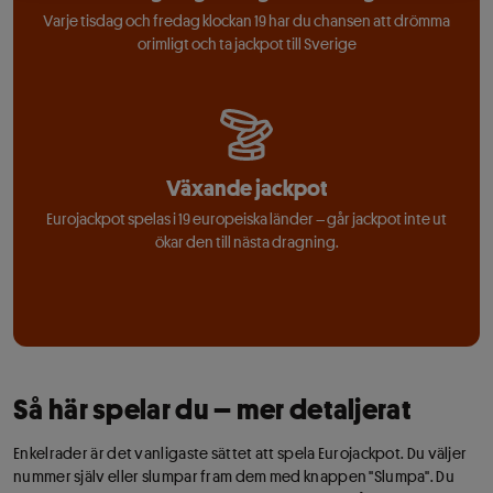
Varje tisdag och fredag klockan 19 har du chansen att drömma
orimligt och ta jackpot till Sverige
Växande jackpot
Eurojackpot spelas i 19 europeiska länder – går jackpot inte ut
ökar den till nästa dragning.
Så här spelar du – mer detaljerat
Enkelrader är det vanligaste sättet att spela Eurojackpot. Du väljer
nummer själv eller slumpar fram dem med knappen "Slumpa". Du