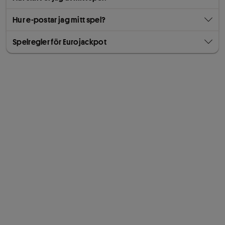
Hur e-postar jag mitt spel?
Spelregler för Eurojackpot