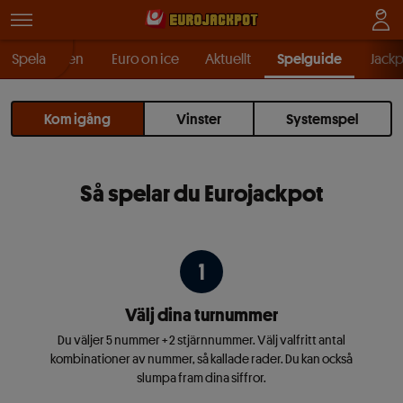
mliga Artisten
Spela
Euro on ice
Aktuellt
Spelguide
Jackp
Kom igång
Vinster
Systemspel
Så spelar du Eurojackpot
Välj dina turnummer
Du väljer 5 nummer + 2 stjärnnummer. Välj valfritt antal
kombinationer av nummer, så kallade rader. Du kan också
slumpa fram dina siffror.