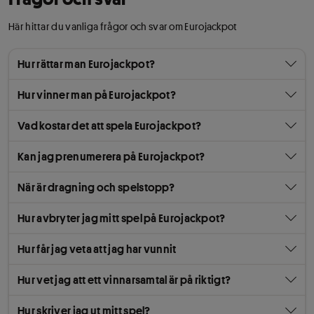
Här hittar du vanliga frågor och svar om Eurojackpot
Hur rättar man Eurojackpot?
Hur vinner man på Eurojackpot?
Vad kostar det att spela Eurojackpot?
Kan jag prenumerera på Eurojackpot?
När är dragning och spelstopp?
Hur avbryter jag mitt spel på Eurojackpot?
Hur får jag veta att jag har vunnit
Hur vet jag att ett vinnarsamtal är på riktigt?
Hur skriver jag ut mitt spel?