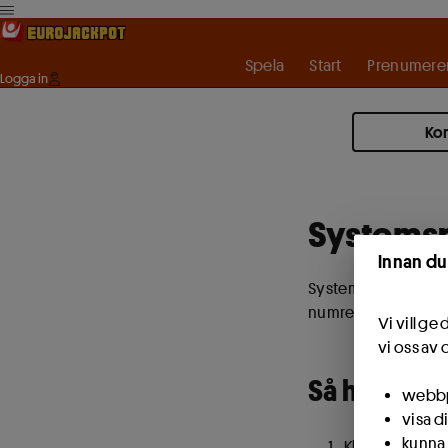
Meny
Spela
Start
Prenumere
Logga in
Ko
Systemsp
Innan du
Systemspel innebär 
numren skapar ett s
Vi vill g
vi oss av 
Så här spe
webbpl
visa d
kunna 
Klicka på
Syst