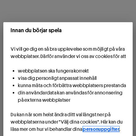
Innan du börjar spela
Vi vill ge dig en så bra upplevelse som möjligt på våra
webbplatser. Därför använder vi oss av cookies för att
webbplatsen ska fungera korrekt
visa dig personligt anpassat innehåll
kunna mäta och förbättra webbplatsers prestanda
din användardata kan användas för annonsering
på externa webbplatser
Du kan när som helst ändra ditt val längst ner på
webbplatserna under "Välj dina cookies". Här kan du
läsa mer om hur vi behandlar dina
personuppgifter
.