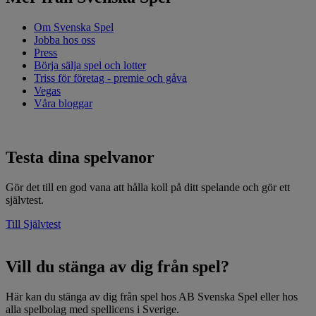
Om Svenska Spel
Jobba hos oss
Press
Börja sälja spel och lotter
Triss för företag - premie och gåva
Vegas
Våra bloggar
Testa dina spelvanor
Gör det till en god vana att hålla koll på ditt spelande och gör ett
självtest.
Till Självtest
Vill du stänga av dig från spel?
Här kan du stänga av dig från spel hos AB Svenska Spel eller hos
alla spelbolag med spellicens i Sverige.