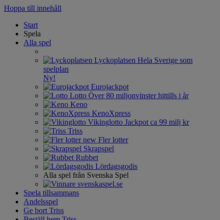
Hoppa till innehåll
Start
Spela
Alla spel
Lyckoplatsen
Hela Sverige som
spelplan
Ny!
Eurojackpot
Lotto
Över 80 miljonvinster hittills i år
Keno
KenoXpress
Vikinglotto
Jackpot ca 99 milj kr
Triss
Fler lotter
Skrapspel
Rubbet
Lördagsgodis
Alla spel från Svenska Spel
svenskaspel.se
Spela tillsammans
Andelsspel
Ge bort Triss
Beställ hem Triss