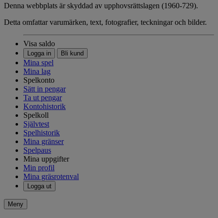
Denna webbplats är skyddad av upphovsrättslagen (1960-729).
Detta omfattar varumärken, text, fotografier, teckningar och bilder.
Visa saldo
Logga in
Bli kund
Mina spel
Mina lag
Spelkonto
Sätt in pengar
Ta ut pengar
Kontohistorik
Spelkoll
Självtest
Spelhistorik
Mina gränser
Spelpaus
Mina uppgifter
Min profil
Mina gräsrotenval
Logga ut
Meny