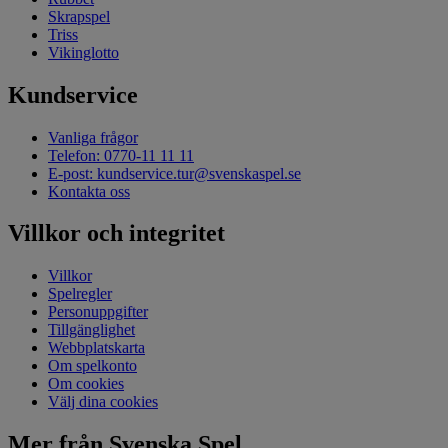
Skrapspel
Triss
Vikinglotto
Kundservice
Vanliga frågor
Telefon: 0770-11 11 11
E-post: kundservice.tur@svenskaspel.se
Kontakta oss
Villkor och integritet
Villkor
Spelregler
Personuppgifter
Tillgänglighet
Webbplatskarta
Om spelkonto
Om cookies
Välj dina cookies
Mer från Svenska Spel