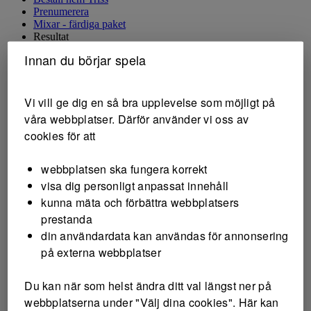
Prenumerera
Mixar - färdiga paket
Resultat
Resultat
Innan du börjar spela
Lyckoplatsen
Eurojackpot
Lotto och Joker
Keno
Vi vill ge dig en så bra upplevelse som möjligt på
Vikinglotto och Joker
våra webbplatser. Därför använder vi oss av
Dragning
cookies för att
Lyckoplatsen
Lotto och Joker
Keno
webbplatsen ska fungera korrekt
Rätta lotten
visa dig personligt anpassat innehåll
Tjänster och information
Tips och nytt
kunna mäta och förbättra webbplatsers
Ny!
prestanda
Spelkoll
din användardata kan användas för annonsering
Gräsroten
Appar
på externa webbplatser
Kundservice
Villkor och integritet
Du kan när som helst ändra ditt val längst ner på
Välj dina cookies
webbplatserna under "Välj dina cookies". Här kan