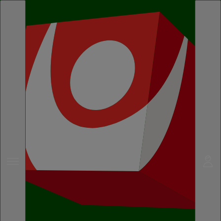
Spela
Spela
Start
Aktuellt
Spelguide
Andra Chansen
Prenumeration
Dragningen
Drömvinsten
Vinnare
Relaterat
Kom igång
Vinstplan
Joker
Systemspel
Det här är Joker