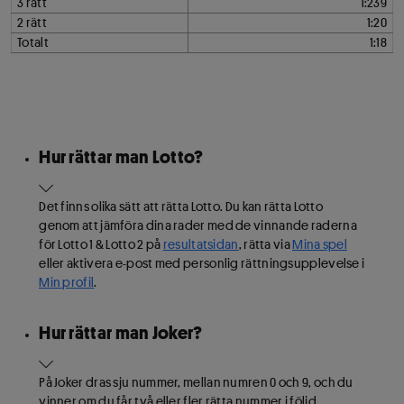
3 rätt
1:239
2 rätt
1:20
Totalt
1:18
Hur rättar man Lotto?
Det finns olika sätt att rätta Lotto. Du kan rätta Lotto
genom att jämföra dina rader med de vinnande raderna
för Lotto 1 & Lotto 2 på
resultatsidan
, rätta via
Mina spel
eller aktivera e-post med personlig rättningsupplevelse i
Min profil
.
Hur rättar man Joker?
På Joker dras sju nummer, mellan numren 0 och 9, och du
vinner om du får två eller fler rätta nummer i följd.