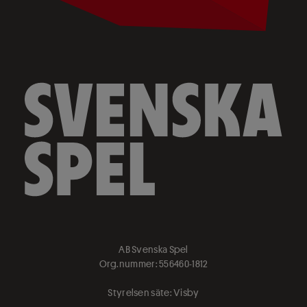
AB Svenska Spel
Org.nummer: 556460-1812
Styrelsen säte: Visby