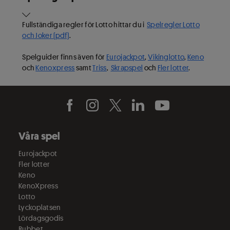
Fullständiga regler för Lotto hittar du i
Spelregler Lotto
och Joker (pdf)
.
Spelguider finns även för
Eurojackpot
,
Vikinglotto
,
Keno
och
Kenoxpress
samt
Triss
,
Skrapspel
och
Fler lotter
.
Våra spel
Eurojackpot
Fler lotter
Keno
KenoXpress
Lotto
Lyckoplatsen
Lördagsgodis
Rubbet