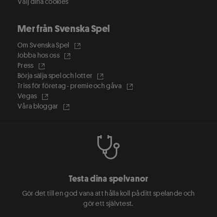
Välj dina cookies
Mer från Svenska Spel
Om Svenska Spel
Jobba hos oss
Press
Börja sälja spel och lotter
Triss för företag - premie och gåva
Vegas
Våra bloggar
Testa dina spelvanor
Gör det till en god vana att hålla koll på ditt spelande och
gör ett självtest.