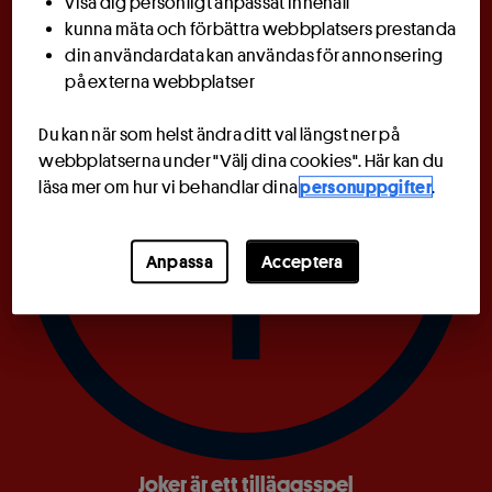
visa dig personligt anpassat innehåll
kunna mäta och förbättra webbplatsers prestanda
din användardata kan användas för annonsering
på externa webbplatser
Du kan när som helst ändra ditt val längst ner på
webbplatserna under "Välj dina cookies". Här kan du
läsa mer om hur vi behandlar dina
personuppgifter
.
Anpassa
Acceptera
Joker är ett tilläggsspel