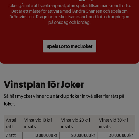
Joker går inte att spela separat, utan spelas tillsammans med Lotto.
Det är ett måste för att vara med i Andra Chansen och spela om
Drömvinsten . Dragningen sker i samband med Lottodragningen
på onsdag och lördag.
Spela Lotto med Joker
Vinstplan för Joker
Så här mycket vinner du när du prickar in två eller fler rätt på
Joker.
Antal
Vinst vid 10 kr i
Vinst vid 20 kr i
Vinst vid 30 kr i
rätt
insats
insats
insats
7 rätt
10 000 000 kr
20 000 000 kr
30 000 000 kr