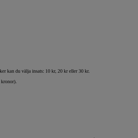
r kan du välja insats: 10 kr, 20 kr eller 30 kr.
 kronor).