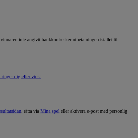
nnaren inte angivit bankkonto sker utbetalningen istället till
ringer dig efter vinst
esultatsidan
, rätta via
Mina spel
eller aktivera e-post med personlig