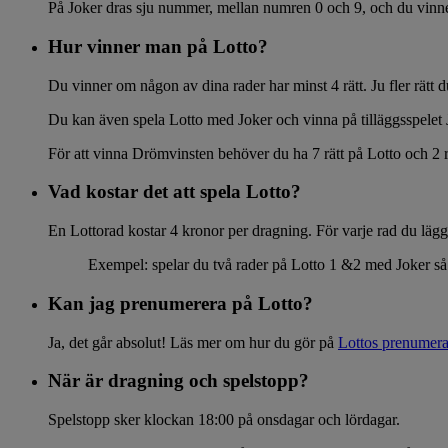
På Joker dras sju nummer, mellan numren 0 och 9, och du vinner 
Hur vinner man på Lotto?
Du vinner om någon av dina rader har minst 4 rätt. Ju fler rätt
Du kan även spela Lotto med Joker och vinna på tilläggsspelet J
För att vinna Drömvinsten behöver du ha 7 rätt på Lotto och 2 r
Vad kostar det att spela Lotto?
En Lottorad kostar 4 kronor per dragning. För varje rad du lägger
Exempel: spelar du två rader på Lotto 1 &2 med Joker så 
Kan jag prenumerera på Lotto?
Ja, det går absolut! Läs mer om hur du gör på
Lottos prenumera
När är dragning och spelstopp?
Spelstopp sker klockan 18:00 på onsdagar och lördagar.