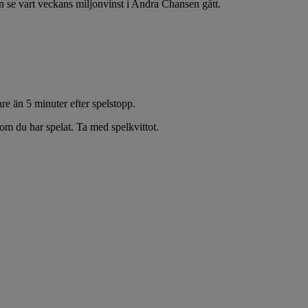
 se vart veckans miljonvinst i Andra Chansen gått.
re än 5 minuter efter spelstopp.
om du har spelat. Ta med spelkvittot.