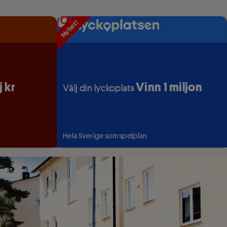
Nyhet!
Nyhet!
Nyhet!
j kr
Vinn 1 miljon
Välj din lyckoplats
Hela Sverige som spelplan