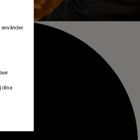
ör använder
tser
j dina