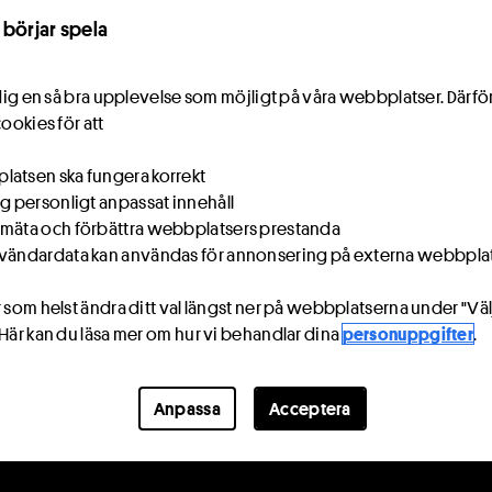
 börjar spela
e dig en så bra upplevelse som möjligt på våra webbplatser. Därf
cookies för att
atsen ska fungera korrekt
ig personligt anpassat innehåll
mäta och förbättra webbplatsers prestanda
vändardata kan användas för annonsering på externa webbpla
 som helst ändra ditt val längst ner på webbplatserna under "Väl
 Här kan du läsa mer om hur vi behandlar dina
personuppgifter
.
Anpassa
Acceptera