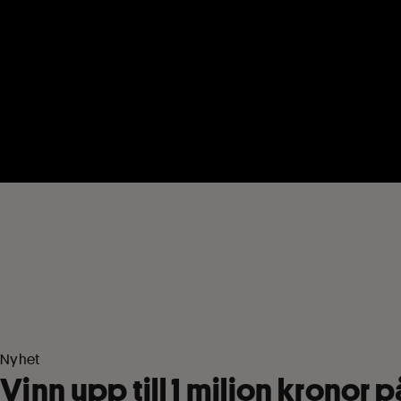
Nyhet
Vinn upp till
1
miljon kronor på