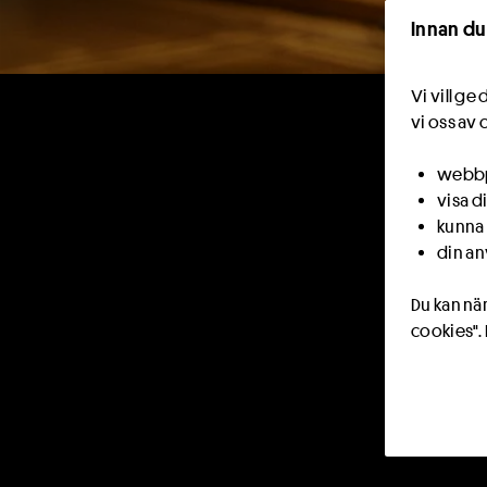
Innan du
Vi vill g
vi oss av 
webbpl
visa d
kunna 
din an
Du kan när
cookies".