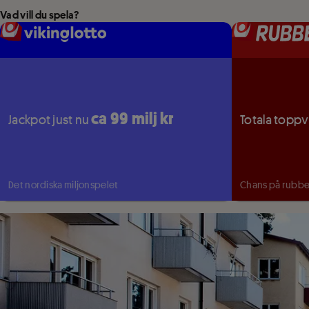
Vad vill du spela?
ca 99 milj kr
Jackpot just nu
Totala toppv
Det nordiska miljonspelet
Chans på rubb