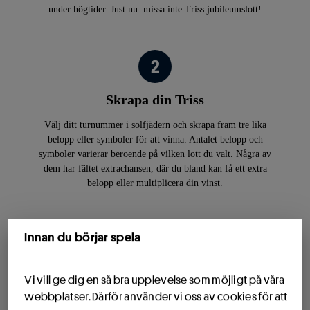
under högtider. Just nu: missa inte Triss jubileumslott!
Skrapa din Triss
Välj ditt turnummer i solfjädern och skrapa fram tre lika
belopp eller symboler för att vinna. Antalet belopp och
symboler varierar beroende på vilken lott du valt. Några av
dem har fältet extrachansen, där du bland kan få ett extra
belopp eller multiplicera din vinst.
Innan du börjar spela
Kontrollera din Triss
Vi vill ge dig en så bra upplevelse som möjligt på våra
webbplatser. Därför använder vi oss av cookies för att
När du börjat skrapa dyker knappen "Kontrollera vinst" upp