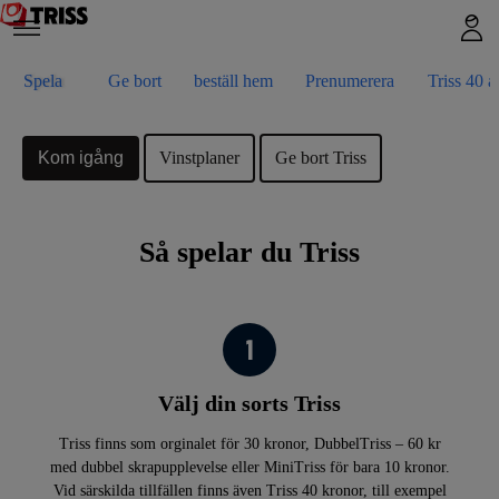
Spela
Ge bort
beställ hem
Prenumerera
Triss 40 å
Kom igång
Vinstplaner
Ge bort Triss
Så spelar du Triss
Välj din sorts Triss
Triss finns som orginalet för 30 kronor, DubbelTriss – 60 kr
med dubbel skrapupplevelse eller MiniTriss för bara 10 kronor.
Vid särskilda tillfällen finns även Triss 40 kronor, till exempel