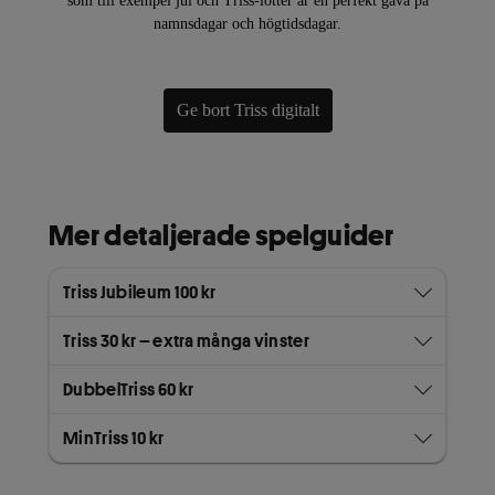
som till exempel jul och Triss-lotter är en perfekt gåva på
namnsdagar och högtidsdagar.
Ge bort Triss digitalt
Mer detaljerade spelguider
Triss Jubileum 100 kr
Triss 30 kr – extra många vinster
DubbelTriss 60 kr
MinTriss 10 kr