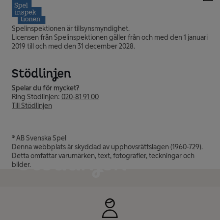
Spelinspektionen är tillsynsmyndighet.
Licensen från Spelinspektionen gäller från och med den 1 januari
2019 till och med den 31 december 2028.
Vill du stänga av dig från spel?
Här kan du stänga av dig från spel hos AB Svenska Spel eller
Spelar du för mycket?
hos alla spelbolag med spellicens i Sverige.
Ring Stödlinjen:
020-81 91 00
Till Stödlinjen
Till Spelpaus
© AB Svenska Spel
Denna webbplats är skyddad av upphovsrättslagen (1960-729).
Detta omfattar varumärken, text, fotografier, teckningar och
bilder.
För spelare och anhöriga