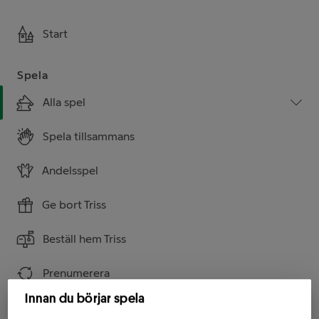
Hoppa till innehåll
Start
Spela
Ge bort
Beställ hem
Prenumerera
Triss 40
Spela
Alla spel
Spela tillsammans
Våra spel
Eurojackpot
Andelsspel
Fler lotter
Keno
Ge bort Triss
KenoXpress
Lotto
Beställ hem Triss
Lyckoplatsen
Lördagsgodis
Prenumerera
Rubbet
Skrapspel
Innan du börjar spela
Triss
Mixar - färdiga paket
Vikinglotto