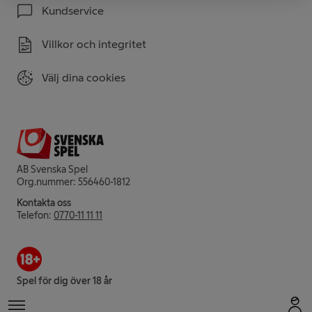
Kundservice
Om Svenska Spel
Jobba hos oss
Villkor och integritet
Press
Börja sälja spel och lotter
Välj dina cookies
Triss för företag - premie och gåva
Vegas
Våra bloggar
AB Svenska Spel
Org.nummer: 556460-1812
Kontakta oss
Telefon:
0770-11 11 11
Testa dina spelvanor
Gör det till en god vana att hålla koll på ditt spelande och
gör ett självtest.
Spel för dig över 18 år
Till Självtest