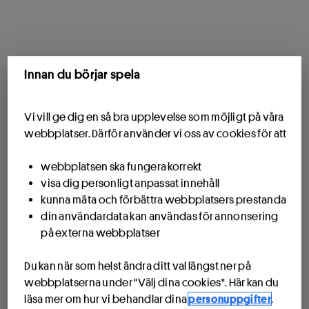
Innan du börjar spela
Vi vill ge dig en så bra upplevelse som möjligt på våra
webbplatser. Därför använder vi oss av cookies för att
webbplatsen ska fungera korrekt
visa dig personligt anpassat innehåll
kunna mäta och förbättra webbplatsers prestanda
din användardata kan användas för annonsering
på externa webbplatser
Du kan när som helst ändra ditt val längst ner på
webbplatserna under "Välj dina cookies". Här kan du
läsa mer om hur vi behandlar dina
personuppgifter
.