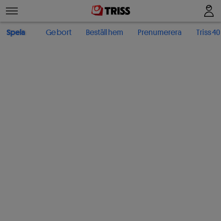
Spela
Ge bort
Beställ hem
Prenumerera
Triss 40