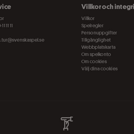
vice
Villkor och integr
or
Villkor
11 11 11
Spelregler
Personuppgifter
.tur@svenskaspel.se
Tillgänglighet
s
Webbplatskarta
Om spelkonto
Om cookies
Välj dina cookies