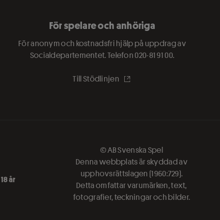
För spelare och anhöriga
För anonym och kostnadsfri hjälp på uppdrag av
Socialdepartementet. Telefon
020-81 91 00.
Till Stödlinjen
© AB Svenska Spel
Denna webbplats är skyddad av
upphovsrättslagen (1960:729).
18 år
Detta omfattar varumärken, text,
fotografier, teckningar och bilder.