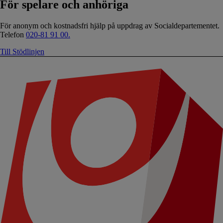
För spelare och anhöriga
För anonym och kostnadsfri hjälp på uppdrag av Socialdepartementet.
Telefon
020-81 91 00.
Till Stödlinjen