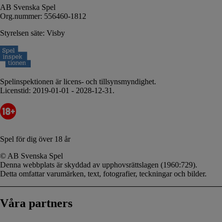
AB Svenska Spel
Org.nummer: 556460-1812
Styrelsen säte: Visby
Spelinspektionen är licens- och tillsynsmyndighet.
Licenstid: 2019-01-01 - 2028-12-31.
Spel för dig över 18 år
© AB Svenska Spel
Denna webbplats är skyddad av upphovsrättslagen (1960:729).
Detta omfattar varumärken, text, fotografier, teckningar och bilder.
Våra partners