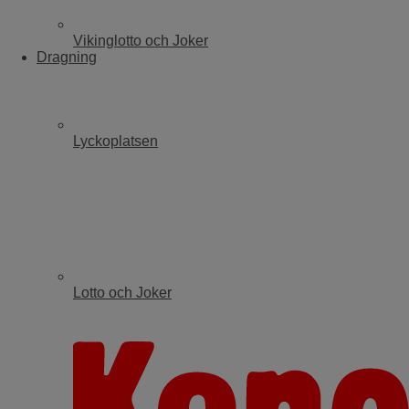
Vikinglotto och Joker
Dragning
Lyckoplatsen
Lotto och Joker