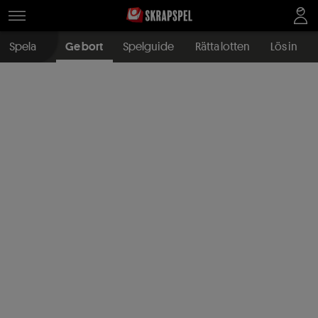
Spela
Ge bort
Spelguide
Rätta lotten
Lös in