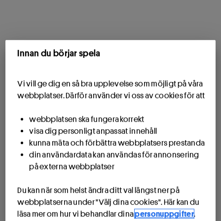
Innan du börjar spela
Vi vill ge dig en så bra upplevelse som möjligt på våra
webbplatser. Därför använder vi oss av cookies för att
webbplatsen ska fungera korrekt
visa dig personligt anpassat innehåll
kunna mäta och förbättra webbplatsers prestanda
din användardata kan användas för annonsering
på externa webbplatser
Du kan när som helst ändra ditt val längst ner på
webbplatserna under "Välj dina cookies". Här kan du
läsa mer om hur vi behandlar dina
personuppgifter
.