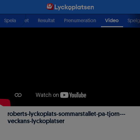
Välgörenhet
Spela
Resultat
Prenumeration
Video
Spelg
roberts-lyckoplats-sommarstallet-pa-tjorn---
veckans-lyckoplatser