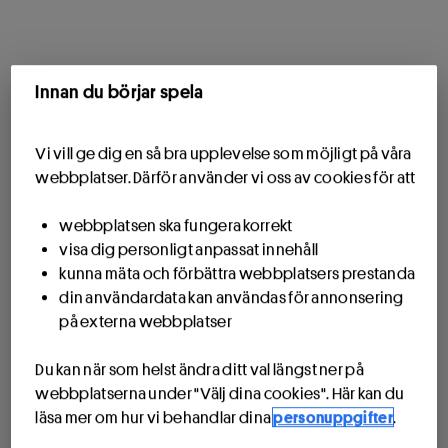
Innan du börjar spela
Vi vill ge dig en så bra upplevelse som möjligt på våra
webbplatser. Därför använder vi oss av cookies för att
webbplatsen ska fungera korrekt
visa dig personligt anpassat innehåll
kunna mäta och förbättra webbplatsers prestanda
din användardata kan användas för annonsering
på externa webbplatser
Du kan när som helst ändra ditt val längst ner på
webbplatserna under "Välj dina cookies". Här kan du
läsa mer om hur vi behandlar dina
personuppgifter
.