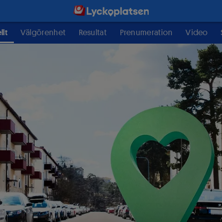
llt
Välgörenhet
Resultat
Prenumeration
Video