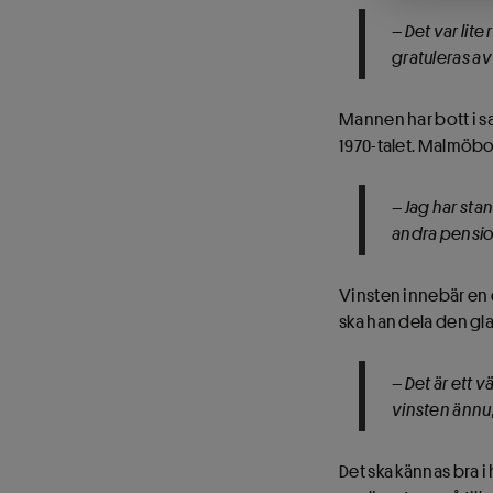
– Det var lit
gratuleras av
Mannen har bott i s
1970-talet. Malmöbo 
– Jag har sta
andra pensio
Vinsten innebär en e
ska han dela den gla
– Det är ett v
vinsten ännu, 
Det ska kännas bra i 