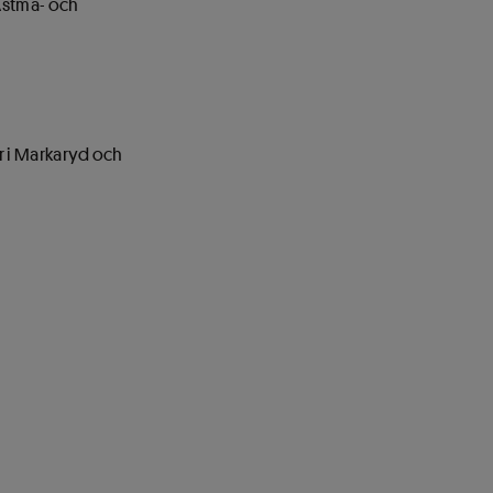
 Astma- och
r i Markaryd och