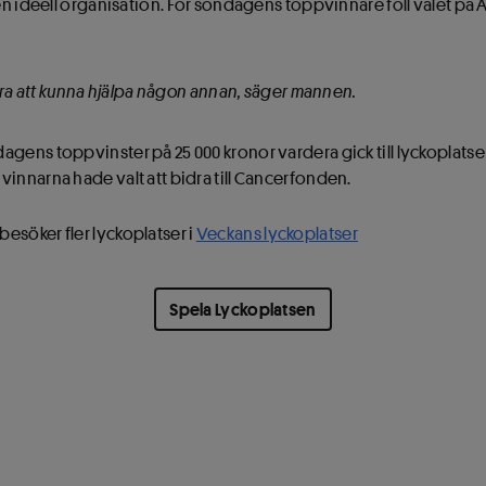
 en ideell organisation. För söndagens toppvinnare föll valet på
bra att kunna hjälpa någon annan, säger mannen.
agens toppvinster på 25 000 kronor vardera gick till lyckoplatse
vinnarna hade valt att bidra till Cancerfonden.
 besöker fler lyckoplatser i
Veckans lyckoplatser
Spela Lyckoplatsen