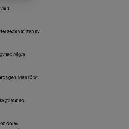
r han
rter sedan mitten av
ing med några
vardagen. Men först
g ska göra med
 en del av