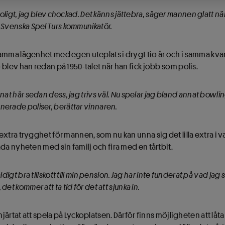
e roligt, jag blev chockad. Det känns jättebra, säger mannen glatt nä
 Svenska Spel Turs kommunikatör.
amma lägenhet med egen uteplats i drygt tio år och i samma kva
blev han redan på 1950-talet när han fick jobb som polis.
nnat här sedan dess, jag trivs väl. Nu spelar jag bland annat bowl
nerade poliser, berättar vinnaren.
xtra trygghet för mannen, som nu kan unna sig det lilla extra i 
da nyheten med sin familj och fira med en tårtbit.
äldigt bra tillskott till min pension. Jag har inte funderat på vad ja
det kommer att ta tid för det att sjunka in.
hjärtat att spela på Lyckoplatsen. Därför finns möjligheten att låta