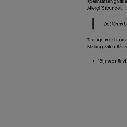
spelinsatsen gå till
Allergiförbundet.
– Det känns 
Tisdagens och torsd
Malung-Sälen. Båda 
Följ med när vi