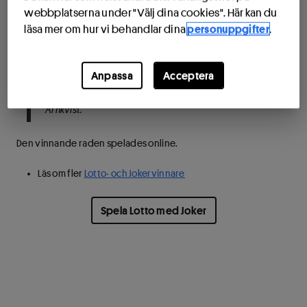
sådant. Vinsten blev den 17:e miljonvinsten till Västra
webbplatserna under "Välj dina cookies". Här kan du
Götalands län i år.
läsa mer om hur vi behandlar dina
personuppgifter
.
– Det är fantastiskt att se hur miljonvinsterna på
Lotto fortsätter att spridas över landet vecka efter
Anpassa
Acceptera
vecka. Jag hoppas att vinsten bidrar till många fina
minnen för vinnaren och hans familj, säger Daniel
Arnkvist.
Den vinnande raden spelades online.
Läs om fler
Lotto- och Jokervinnare
Spela Lotto med Joker