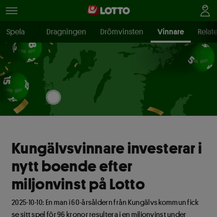
a Chansen
Spela
Dragningen
Drömvinsten
Vinnare
Relat
Kungälvsvinnare investerar i
nytt boende efter
miljonvinst på Lotto
2025-10-10: En man i 60-årsåldern från Kungälvs kommun fick
se sitt spel för 96 kronor resultera i en miljonvinst under