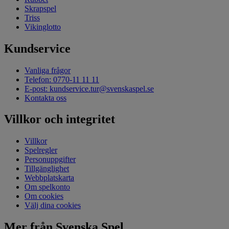
Skrapspel
Triss
Vikinglotto
Kundservice
Vanliga frågor
Telefon: 0770-11 11 11
E-post: kundservice.tur@svenskaspel.se
Kontakta oss
Villkor och integritet
Villkor
Spelregler
Personuppgifter
Tillgänglighet
Webbplatskarta
Om spelkonto
Om cookies
Välj dina cookies
Mer från Svenska Spel