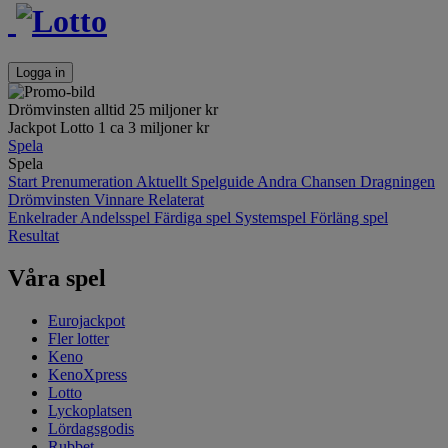
Logga in
Drömvinsten alltid
25 miljoner kr
Jackpot Lotto 1 ca
3 miljoner kr
Spela
Spela
Start
Prenumeration
Aktuellt
Spelguide
Andra Chansen
Dragningen
Drömvinsten
Vinnare
Relaterat
Enkelrader
Andelsspel
Färdiga spel
Systemspel
Förläng spel
Resultat
Våra spel
Eurojackpot
Fler lotter
Keno
KenoXpress
Lotto
Lyckoplatsen
Lördagsgodis
Rubbet