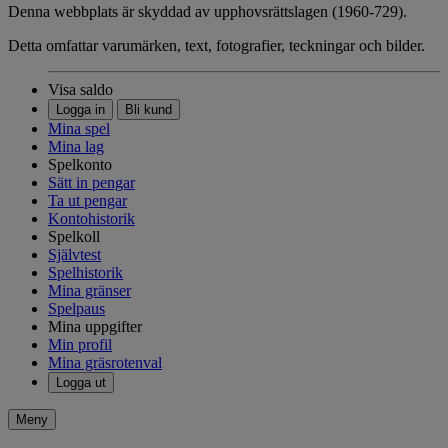
Denna webbplats är skyddad av upphovsrättslagen (1960-729).
Detta omfattar varumärken, text, fotografier, teckningar och bilder.
Visa saldo
Logga in
Bli kund
Mina spel
Mina lag
Spelkonto
Sätt in pengar
Ta ut pengar
Kontohistorik
Spelkoll
Självtest
Spelhistorik
Mina gränser
Spelpaus
Mina uppgifter
Min profil
Mina gräsrotenval
Logga ut
Meny