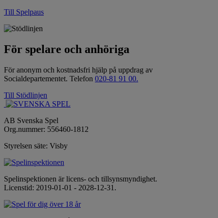
Till Spelpaus
För spelare och anhöriga
För anonym och kostnadsfri hjälp på uppdrag av
Socialdepartementet. Telefon
020-81 91 00.
Till Stödlinjen
AB Svenska Spel
Org.nummer: 556460-1812
Styrelsen säte: Visby
Spelinspektionen är licens- och tillsynsmyndighet.
Licenstid: 2019-01-01 - 2028-12-31.