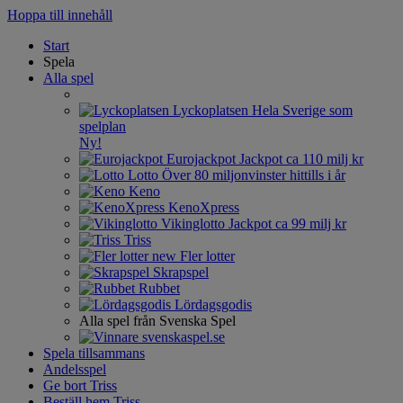
Hoppa till innehåll
Start
Spela
Alla spel
Lyckoplatsen
Hela Sverige som
spelplan
Ny!
Eurojackpot
Jackpot ca 110 milj kr
Lotto
Över 80 miljonvinster hittills i år
Keno
KenoXpress
Vikinglotto
Jackpot ca 99 milj kr
Triss
Fler lotter
Skrapspel
Rubbet
Lördagsgodis
Alla spel från Svenska Spel
svenskaspel.se
Spela tillsammans
Andelsspel
Ge bort Triss
Beställ hem Triss