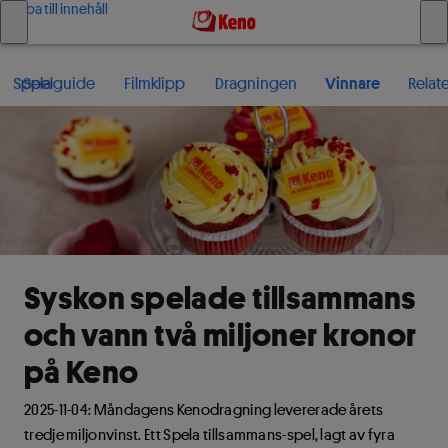
Hoppa till innehåll
Spela
Spelguide
Filmklipp
Dragningen
Vinnare
Relat
Syskon spelade tillsammans
och vann två miljoner kronor
på Keno
2025-11-04: Måndagens Kenodragning levererade årets
tredje miljonvinst. Ett Spela tillsammans-spel, lagt av fyra