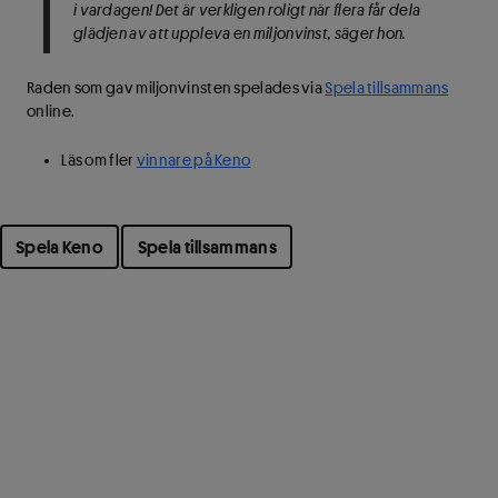
i vardagen! Det är verkligen roligt när flera får dela
glädjen av att uppleva en miljonvinst, säger hon.
Raden som gav miljonvinsten spelades via
Spela tillsammans
online.
Läs om fler
vinnare på Keno
Spela Keno
Spela tillsammans