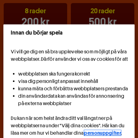
8 rader
20 rader
200 kr
500 kr
Innan du börjar spela
Så funkar Eurojackpot
Vi vill ge dig en så bra upplevelse som möjligt på våra
webbplatser. Därför använder vi oss av cookies för att
webbplatsen ska fungera korrekt
Förläng spel
Resultat
visa dig personligt anpassat innehåll
kunna mäta och förbättra webbplatsers prestanda
Andelsspel
Systemspel
din användardata kan användas för annonsering
på externa webbplatser
Spelguide
Prenumeration
Du kan när som helst ändra ditt val längst ner på
webbplatserna under "Välj dina cookies". Här kan du
läsa mer om hur vi behandlar dina
personuppgifter
.