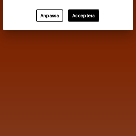
Anpassa
Acceptera