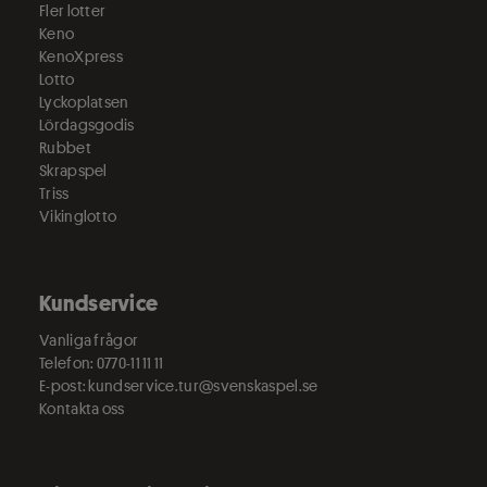
Fler lotter
Keno
KenoXpress
Lotto
Lyckoplatsen
Lördagsgodis
Rubbet
Skrapspel
Triss
Vikinglotto
Kundservice
Vanliga frågor
Telefon: 0770-11 11 11
E-post: kundservice.tur@svenskaspel.se
Kontakta oss