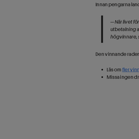
Innan pengarna land
─ När livet f
utbetalning a
högvinnare, 
Den vinnande raden 
Läs om
fler vi
Missa ingen d