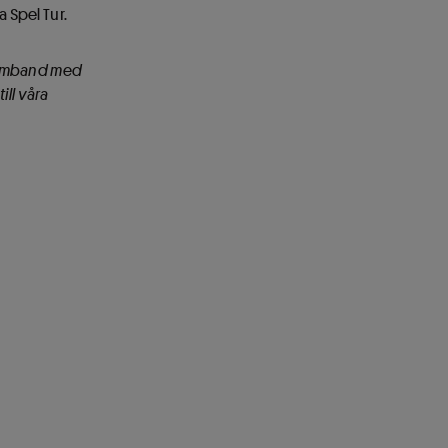
 Spel Tur.
I samband med
ill våra