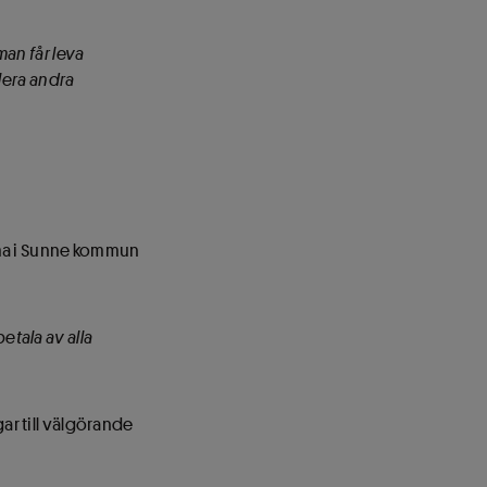
man får leva
flera andra
mma i Sunne kommun
etala av alla
ar till välgörande