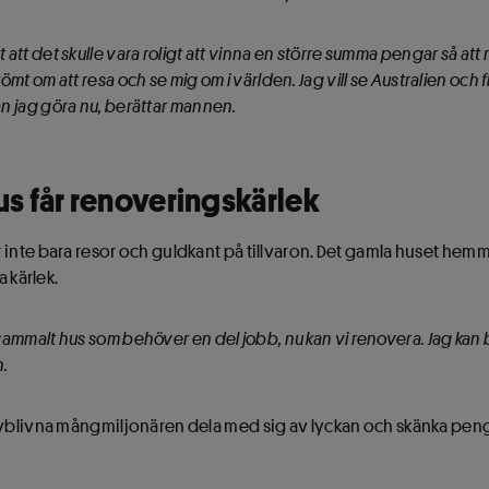
t att det skulle vara roligt att vinna en större summa pengar så att 
drömt om att resa och se mig om i världen. Jag vill se Australien och 
kan jag göra nu, berättar mannen.
s får renoveringskärlek
 inte bara resor och guldkant på tillvaron. Det gamla huset he
a kärlek.
t gammalt hus som behöver en del jobb, nu kan vi renovera. Jag kan b
n.
nyblivna mångmiljonären dela med sig av lyckan och skänka peng