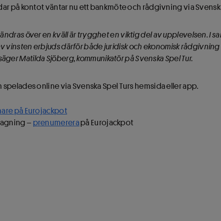
ar på kontot väntar nu ett bankmöte och rådgivning via Svenska
örändras över en kväll är trygghet en viktig del av upplevelsen. 
v vinsten erbjuds därför både juridisk och ekonomisk rådgivning t
säger Matilda Sjöberg, kommunikatör på Svenska Spel Tur.
spelades online via Svenska Spel Turs hemsida eller app.
nnare på Eurojackpot
ragning –
prenumerera
på Eurojackpot