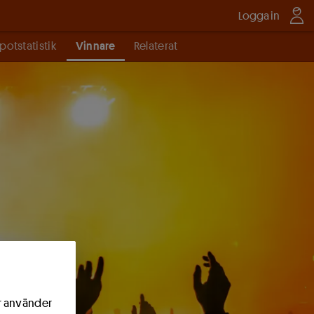
Logga in
potstatistik
Vinnare
Relaterat
ör använder