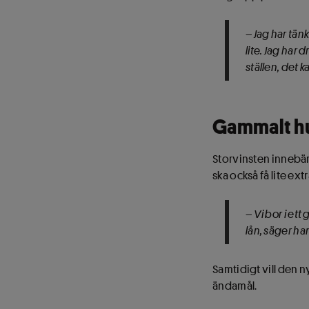
– Jag har tänk
lite. Jag har 
ställen, det 
Gammalt hu
Storvinsten innebär
ska också få lite extr
– Vi bor i et
lån, säger ha
Samtidigt vill den 
ändamål.