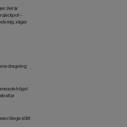
er. Det är
Eurojackpot –
ända mig, säger
agens dragning
 hamnade högst
skrattar
esor länge stått