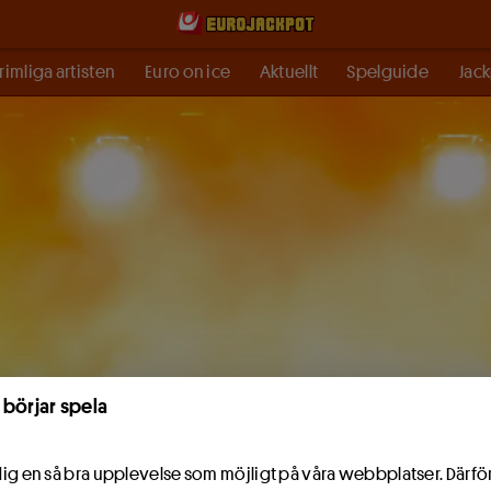
rimliga artisten
Euro on ice
Aktuellt
Spelguide
Jack
 börjar spela
e dig en så bra upplevelse som möjligt på våra webbplatser. Därf