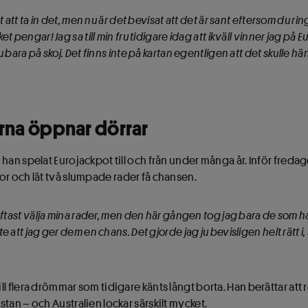
t att ta in det, men nu är det bevisat att det är sant eftersom du ring
t pengar! Jag sa till min fru tidigare idag att ikväll vinner jag på 
u bara på skoj. Det finns inte på kartan egentligen att det skulle h
na öppnar dörrar
 han spelat Eurojackpot till och från under många år. Inför fred
or och lät två slumpade rader få chansen.
 oftast välja mina rader, men den här gången tog jag bara de som
 att jag ger dem en chans. Det gjorde jag ju bevisligen helt rätt i, 
l flera drömmar som tidigare känts långt borta. Han berättar att r
tan – och Australien lockar särskilt mycket.