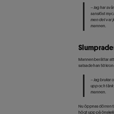
– Jag har svår
sanslöst mycke
men det var j
mannen.
Slumprader
Mannen berättar att
satsade han 50 kron
– Jag brukar
upp och tänkte
mannen.
Nu öppnas dörren til
högt upp på önskelis