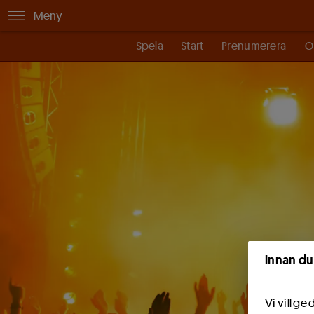
Meny
Spela
Start
Prenumerera
O
Innan du
Vi vill g