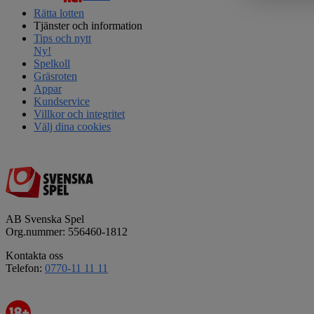
Rätta lotten
Tjänster och information
Tips och nytt
Ny!
Spelkoll
Gräsroten
Appar
Kundservice
Villkor och integritet
Välj dina cookies
AB Svenska Spel
Org.nummer: 556460-1812
Kontakta oss
Telefon:
0770-11 11 11