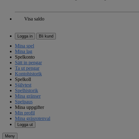
Visa saldo
Logga in
Bli kund
Mina spel
Mina lag
Spelkonto
Sätt in pengar
Ta ut pengar
Kontohistorik
Spelkoll
Självtest
Spelhistorik
Mina gränser
Spelpaus
Mina uppgifter
Min profil
Mina gräsrotenval
Logga ut
Meny