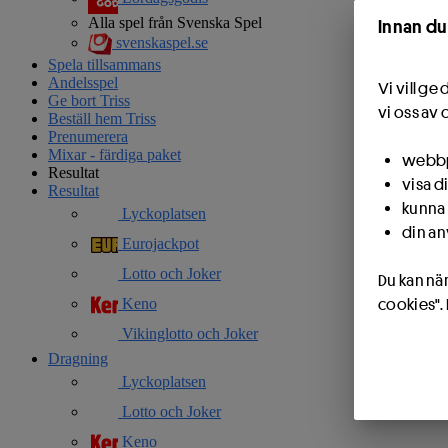
Alla spel från Svenska Spel
Innan du
svenskaspel.se
Spela tillsammans
Andelsspel
Vi vill g
Ge bort Triss
vi oss av 
Beställ hem Triss
Prenumerera
Mixar - färdiga paket
webbpl
Resultat
visa d
Resultat
kunna 
Lyckoplatsen
din an
Eurojackpot
Lotto och Joker
Du kan när
Keno
cookies".
Vikinglotto och Joker
Dragning
Lyckoplatsen
Lotto och Joker
Keno