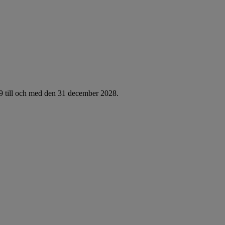
19 till och med den 31 december 2028.