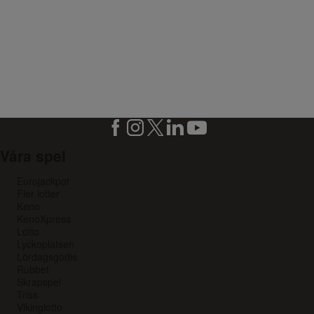
Våra spel
Eurojackpot
Fler lotter
Keno
KenoXpress
Lotto
Lyckoplatsen
Lördagsgodis
Rubbet
Skrapspel
Triss
Vikinglotto