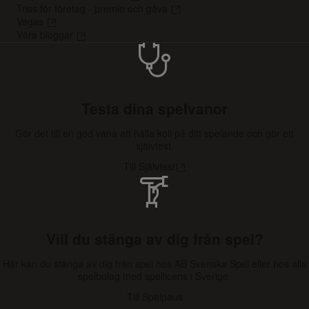
Triss för företag - premie och gåva
Vegas
Våra bloggar
Testa dina spelvanor
Gör det till en god vana att hålla koll på ditt spelande och gör ett
självtest.
Till Självtest
Vill du stänga av dig från spel?
Här kan du stänga av dig från spel hos AB Svenska Spel eller hos alla
spelbolag med spellicens i Sverige.
Till Spelpaus