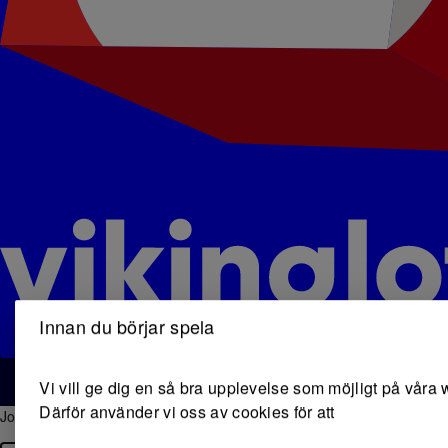
Rensa
Slumpa
Ny rad
+1 rad
+5 rader
+10 rader
Min rad
Innan du börjar spela
2
5
10
11
23
39
Vi vill ge dig en så bra upplevelse som möjligt på våra 
Därför använder vi oss av cookies för att
Joker
Joker