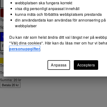
webbplatsen ska fungera korrekt
Nej
10 kr
20 kr
30 kr
visa dig personligt anpassat innehåll
Slumpa
1
0
6
0
0
2
3
kunna mäta och förbättra webbplatsers prestanda
din användardata kan användas för annonsering på 
Toppvinst: 10 000 000 kr
webbplatser
Spellängd
Spellängd
1 v
2 v
3 v
4 v
5 v
6 v
7 v
8 v
9 v
10 v
Du kan när som helst ändra ditt val längst ner på webb
"Välj dina cookies". Här kan du läsa mer om hur vi beh
Prenumerera
personuppgifter
.
Speldag: onsdag 12/8
Ja, jag vill gärna lägga till en Triss för 30 kr
Anpassa
Acceptera
Triss kan inte läggas till vid lagspel
Triss kan inte läggas till vid prenumeration
Summa: 20 kr
Betala 20 kr