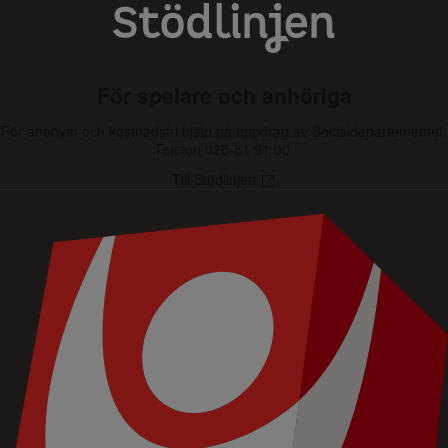
För spelare och anhöriga
För anonym och kostnadsfri hjälp på uppdrag av Socialdepartementet.
Telefon
020-81 91 00.
Till Stödlinjen