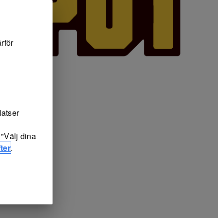
rför
latser
"Välj dina
ter
.