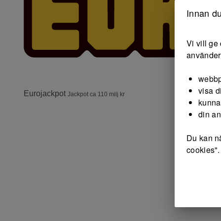
Innan du
Vi vill g
använder 
webbp
visa d
Eurojackpot
Jackpot ca 110 milj kr
kunna
din a
Du kan nä
cookies".