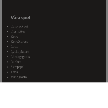
Våra spel
Eurojackpot
Fler lotter
Keno
KenoXpress
Lotto
Lyckoplatsen
Lördagsgodis
Rubbet
Skrapspel
Triss
Vikinglotto
Kundservice