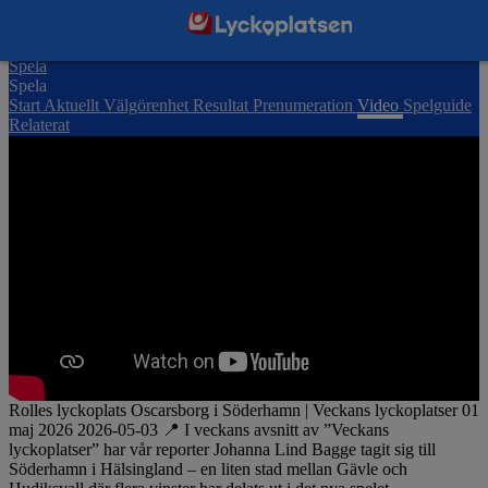
Spela
Spela
Start
Aktuellt
Välgörenhet
Resultat
Prenumeration
Video
Spelguide
Relaterat
Rolles lyckoplats Oscarsborg i Söderhamn | Veckans lyckoplatser
01
maj 2026
2026-05-03 📍 I veckans avsnitt av ”Veckans
lyckoplatser” har vår reporter Johanna Lind Bagge tagit sig till
Söderhamn i Hälsingland – en liten stad mellan Gävle och