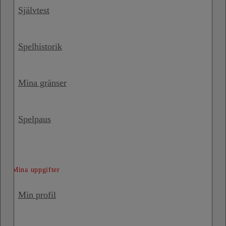
Självtest
Spelhistorik
Mina gränser
Spelpaus
Mina uppgifter
Min profil