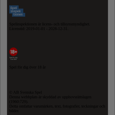
Spelinspektionen är licens- och tillsynsmyndighet.
Licenstid: 2019-01-01 - 2028-12-31.
Spel för dig över 18 år
© AB Svenska Spel
Denna webbplats är skyddad av upphovsrättslagen
(1960:729).
Detta omfattar varumärken, text, fotografier, teckningar och
bilder.