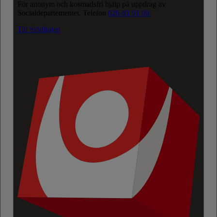
För anonym och kostnadsfri hjälp på uppdrag av
Socialdepartementet. Telefon
020-81 91 00.
Till Stödlinjen