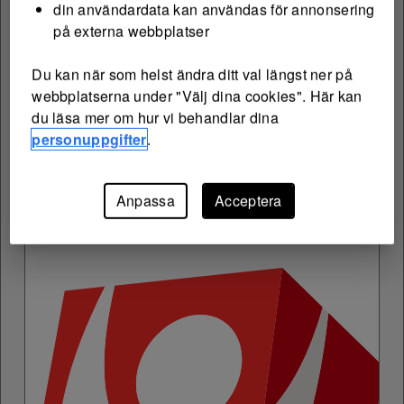
din användardata kan användas för annonsering
på externa webbplatser
Kundservice
Du kan när som helst ändra ditt val längst ner på
webbplatserna under "Välj dina cookies". Här kan
Villkor och integritet
du läsa mer om hur vi behandlar dina
personuppgifter
.
Välj dina cookies
Anpassa
Acceptera