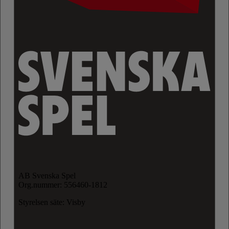
AB Svenska Spel
Org.nummer: 556460-1812
Styrelsen säte: Visby