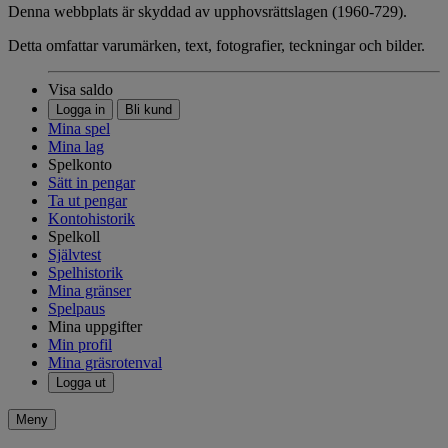
Denna webbplats är skyddad av upphovsrättslagen (1960-729).
Detta omfattar varumärken, text, fotografier, teckningar och bilder.
Visa saldo
Logga in
Bli kund
Mina spel
Mina lag
Spelkonto
Sätt in pengar
Ta ut pengar
Kontohistorik
Spelkoll
Självtest
Spelhistorik
Mina gränser
Spelpaus
Mina uppgifter
Min profil
Mina gräsrotenval
Logga ut
Meny