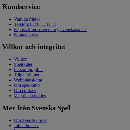
Kundservice
Vanliga frågor
Telefon: 0770-11 11 11
E-post: kundservice.tur@svenskaspel.se
Kontakta oss
Villkor och integritet
Villkor
Spelregler
Personuppgifter
Tillgänglighet
Webbplatskarta
Om spelkonto
Om cookies
Välj dina cookies
Mer från Svenska Spel
Om Svenska Spel
Jobba hos oss