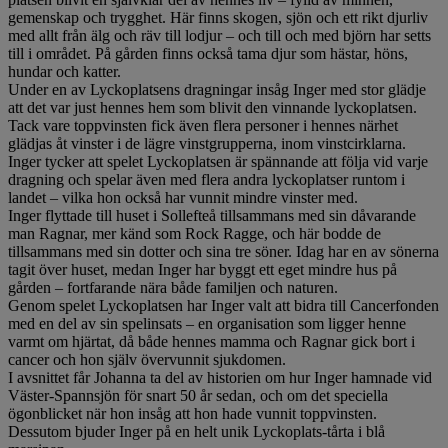
gemenskap och trygghet. Här finns skogen, sjön och ett rikt djurliv
med allt från älg och räv till lodjur – och till och med björn har setts
till i området. På gården finns också tama djur som hästar, höns,
hundar och katter.
Under en av Lyckoplatsens dragningar insåg Inger med stor glädje
att det var just hennes hem som blivit den vinnande lyckoplatsen.
Tack vare toppvinsten fick även flera personer i hennes närhet
glädjas åt vinster i de lägre vinstgrupperna, inom vinstcirklarna.
Inger tycker att spelet Lyckoplatsen är spännande att följa vid varje
dragning och spelar även med flera andra lyckoplatser runtom i
landet – vilka hon också har vunnit mindre vinster med.
Inger flyttade till huset i Sollefteå tillsammans med sin dåvarande
man Ragnar, mer känd som Rock Ragge, och här bodde de
tillsammans med sin dotter och sina tre söner. Idag har en av sönerna
tagit över huset, medan Inger har byggt ett eget mindre hus på
gården – fortfarande nära både familjen och naturen.
Genom spelet Lyckoplatsen har Inger valt att bidra till Cancerfonden
med en del av sin spelinsats – en organisation som ligger henne
varmt om hjärtat, då både hennes mamma och Ragnar gick bort i
cancer och hon själv övervunnit sjukdomen.
I avsnittet får Johanna ta del av historien om hur Inger hamnade vid
Väster-Spannsjön för snart 50 år sedan, och om det speciella
ögonblicket när hon insåg att hon hade vunnit toppvinsten.
Dessutom bjuder Inger på en helt unik Lyckoplats-tårta i blå