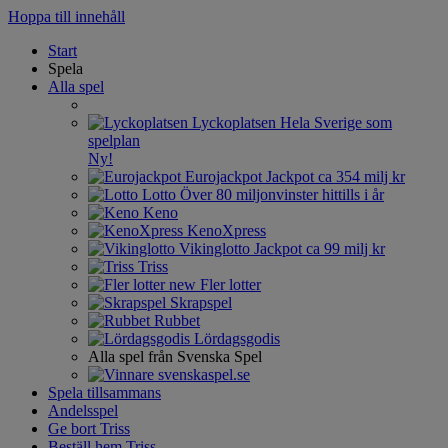
Hoppa till innehåll
Start
Spela
Alla spel
Lyckoplatsen
Hela Sverige som
spelplan
Ny!
Eurojackpot
Jackpot ca 354 milj kr
Lotto
Över 80 miljonvinster hittills i år
Keno
KenoXpress
Vikinglotto
Jackpot ca 99 milj kr
Triss
Fler lotter
Skrapspel
Rubbet
Lördagsgodis
Alla spel från Svenska Spel
svenskaspel.se
Spela tillsammans
Andelsspel
Ge bort Triss
Beställ hem Triss