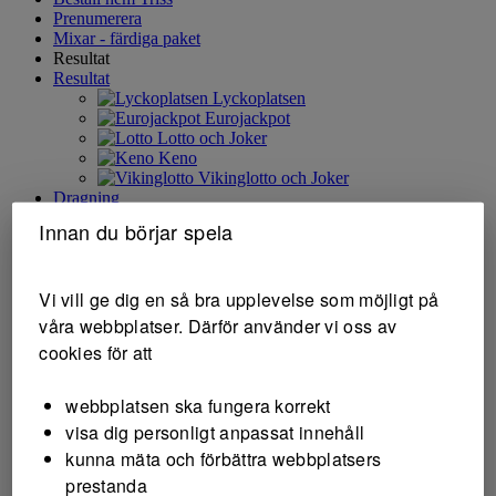
Prenumerera
Mixar - färdiga paket
Resultat
Resultat
Lyckoplatsen
Eurojackpot
Lotto och Joker
Keno
Vikinglotto och Joker
Dragning
Lyckoplatsen
Innan du börjar spela
Lotto och Joker
Keno
Rätta lotten
Vi vill ge dig en så bra upplevelse som möjligt på
Tjänster och information
Tips och nytt
våra webbplatser. Därför använder vi oss av
Ny!
cookies för att
Spelkoll
Gräsroten
Appar
webbplatsen ska fungera korrekt
Kundservice
visa dig personligt anpassat innehåll
Villkor och integritet
kunna mäta och förbättra webbplatsers
Välj dina cookies
prestanda