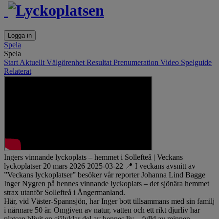
Logga in
Spela
Spela
Start
Aktuellt
Välgörenhet
Resultat
Prenumeration
Video
Spelguide
Relaterat
Ingers vinnande lyckoplats – hemmet i Sollefteå | Veckans
lyckoplatser
20 mars 2026
2025-03-22 📍 I veckans avsnitt av
”Veckans lyckoplatser” besöker vår reporter Johanna Lind Bagge
Inger Nygren på hennes vinnande lyckoplats – det sjönära hemmet
strax utanför Sollefteå i Ångermanland.
Här, vid Väster-Spannsjön, har Inger bott tillsammans med sin familj
i närmare 50 år. Omgiven av natur, vatten och ett rikt djurliv har
platsen blivit en självklar del av hennes liv – fylld av minnen,