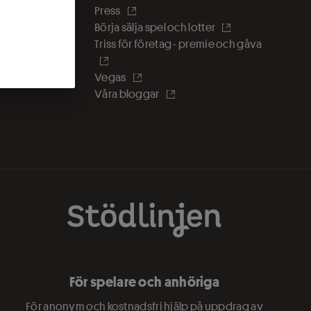
Press
Börja sälja spel och lotter
Triss för företag - premie och gåva
Vegas
Våra bloggar
För spelare och anhöriga
För anonym och kostnadsfri hjälp på uppdrag av