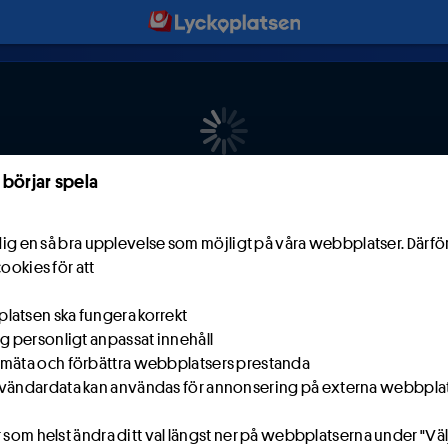
ide
Relaterat
 börjar spela
e dig en så bra upplevelse som möjligt på våra webbplatser. Därf
cookies för att
atsen ska fungera korrekt
ig personligt anpassat innehåll
mäta och förbättra webbplatsers prestanda
vice
Villkor och integr
vändardata kan användas för annonsering på externa webbpla
or
Villkor
 som helst ändra ditt val längst ner på webbplatserna under "Väl
11 11 11
Spelregler