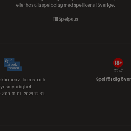
eller hos alla spelbolag med spellicens i Sverige.
Till Spelpaus
Spel för dig över 
ktionen är licens- och
lsynsmyndighet.
 2019-01-01 - 2028-12-31.