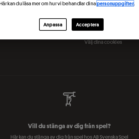
 Här kan du läsa mer om hur vi behandlar dina
personuppgifter
.
Personuppgifter
.tur@svenskaspel.se
Tillgänglighet
s
Webbplatskarta
Anpassa
Acceptera
Om spelkonto
Om cookies
Välj dina cookies
Vill du stänga av dig från spel?
Här kan du stänga av dig från spel hos AB Svenska Spel