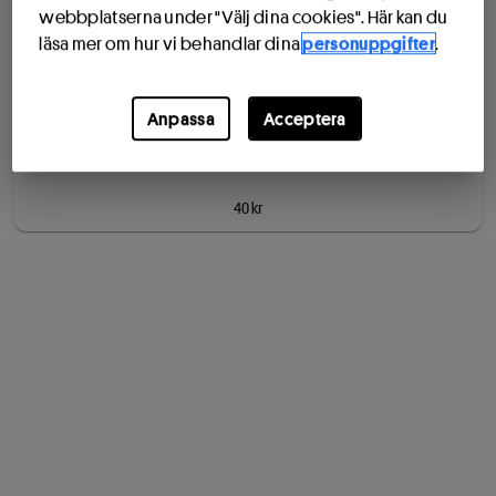
webbplatserna under "Välj dina cookies". Här kan du
läsa mer om hur vi behandlar dina
personuppgifter
.
Vinn upp till 20 miljoner kr
Lördag 8/8
Anpassa
Acceptera
5
rad
er
40 kr