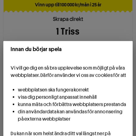
Vinn upp till 100 000 kr/mån i 25 år
Skrapa direkt
1
Triss
En lott
30
kr
Innan du börjar spela
Vi vill ge dig en så bra upplevelse som möjligt på våra
webbplatser. Därför använder vi oss av cookies för att
Drömvinsten alltid 25 milj kr
webbplatsen ska fungera korrekt
Lördag 8/8
visa dig personligt anpassat innehåll
15
rad
er
kunna mäta och förbättra webbplatsers prestanda
din användardata kan användas för annonsering
på externa webbplatser
Lotto 1 & 2 + Joker 130 kr
Du kan när som helst ändra ditt val längst ner på