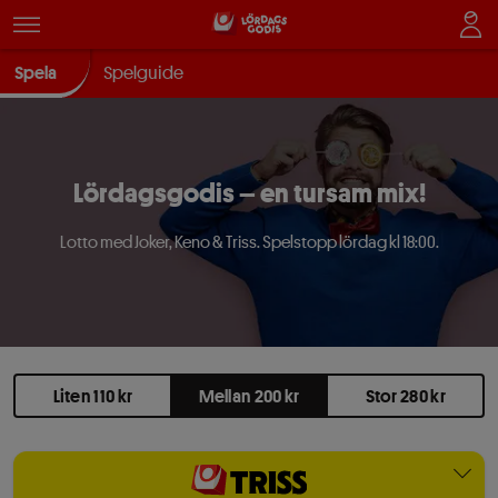
Spela
Spelguide
Lördagsgodis – en tursam mix!
Lotto med Joker, Keno & Triss. Spelstopp lördag kl 18:00.
Liten 110 kr
Mellan 200 kr
Stor 280 kr