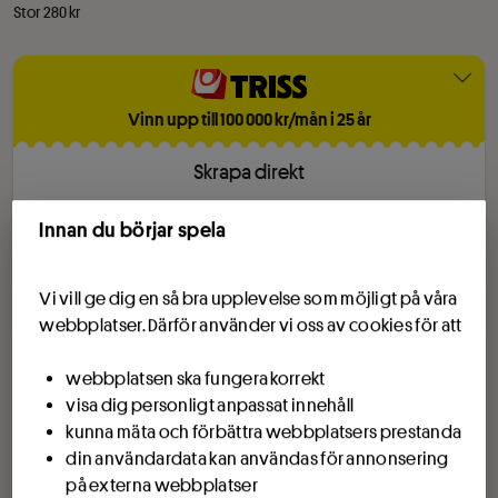
Stor 280 kr
Vinn upp till 100 000 kr/mån i 25 år
Skrapa direkt
1
Triss
Innan du börjar spela
En lott
30
kr
Vi vill ge dig en så bra upplevelse som möjligt på våra
webbplatser. Därför använder vi oss av cookies för att
webbplatsen ska fungera korrekt
Drömvinsten alltid 25 milj kr
visa dig personligt anpassat innehåll
kunna mäta och förbättra webbplatsers prestanda
Lördag 15/8
din användardata kan användas för annonsering
5
rad
er
på externa webbplatser