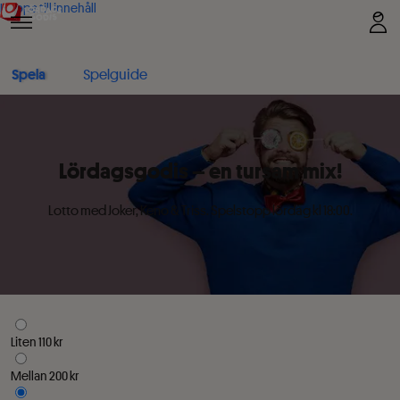
Hoppa till innehåll
Spela
Spelguide
Lördagsgodis – en tursam mix!
Lotto med Joker, Keno & Triss. Spelstopp lördag kl 18:00.
Liten 110 kr
Mellan 200 kr