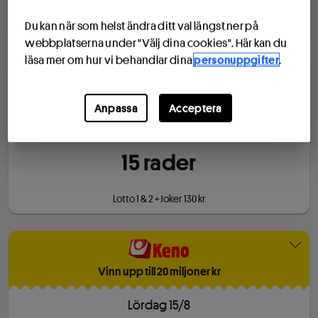
Du kan när som helst ändra ditt val längst ner på
Lotto 1 & 2 + Joker 50 kr
webbplatserna under "Välj dina cookies". Här kan du
läsa mer om hur vi behandlar dina
personuppgifter
.
Drömvinsten alltid 25 milj kr
Anpassa
Acceptera
Lördag 15/8
15
rad
er
Lotto 1 & 2 + Joker 130 kr
Vinn upp till 20 miljoner kr
Lördag 15/8