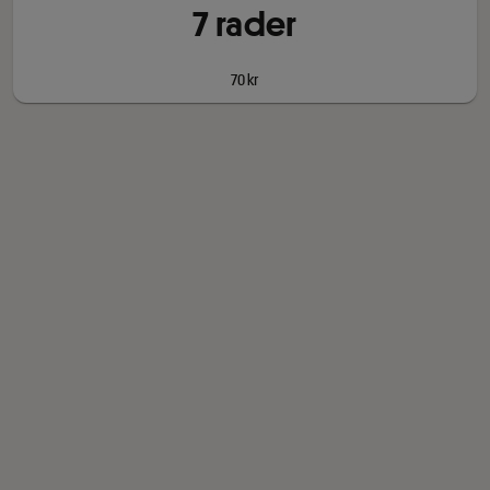
7
rad
er
70 kr