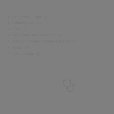
Mer från Svenska Spel
Om Svenska Spel
Jobba hos oss
Press
Börja sälja spel och lotter
Triss för företag - premie och gåva
Vegas
Våra bloggar
Testa dina spelvanor