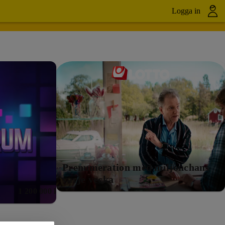
Logga in
Prenumeration med miljonchans
varje vecka
1 200 000 kr