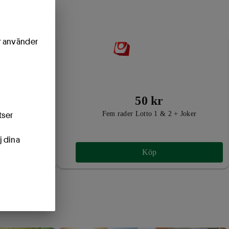
ör använder
50 kr
Fem rader Lotto 1 & 2 + Joker
tser
j dina
Köp
oner!