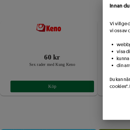
Innan du
Vi vill g
vi oss av 
webbpl
visa d
60 kr
kunna 
Sex rader med Kung Keno
Fem
din an
Du kan när
cookies".
Köp
Uppt