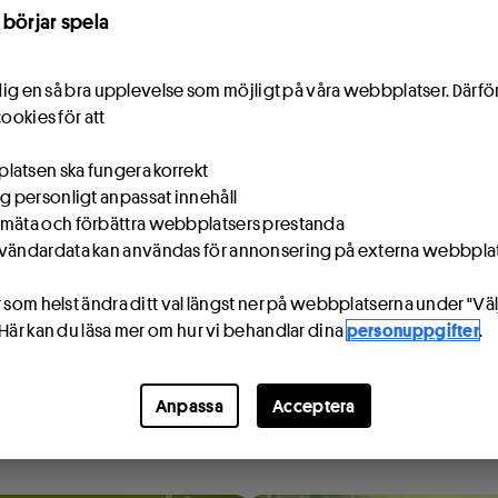
 börjar spela
Spela slumpade rader med miljonchans på något av våra andra spel
e dig en så bra upplevelse som möjligt på våra webbplatser. Därf
cookies för att
atsen ska fungera korrekt
ig personligt anpassat innehåll
50 kr
60 kr
mäta och förbättra webbplatsers prestanda
 rader Lotto 1 & 2 + Joker
Sex rader
vändardata kan användas för annonsering på externa webbpla
 som helst ändra ditt val längst ner på webbplatserna under "Väl
 Här kan du läsa mer om hur vi behandlar dina
personuppgifter
.
Köp
Köp
Fler lotter
Anpassa
Acceptera
äck våra färgstarka, lekfulla lotter med chans att vinna upp till 1,2 milj