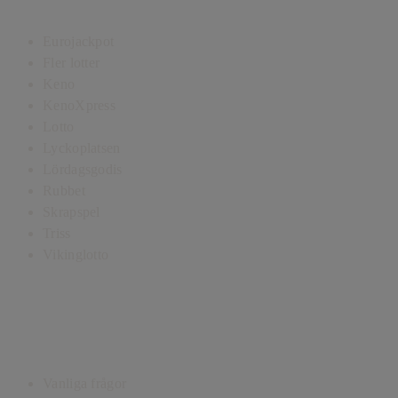
Våra spel
Eurojackpot
Fler lotter
Keno
KenoXpress
Lotto
Lyckoplatsen
Lördagsgodis
Rubbet
Skrapspel
Triss
Vikinglotto
Kundservice
Vanliga frågor