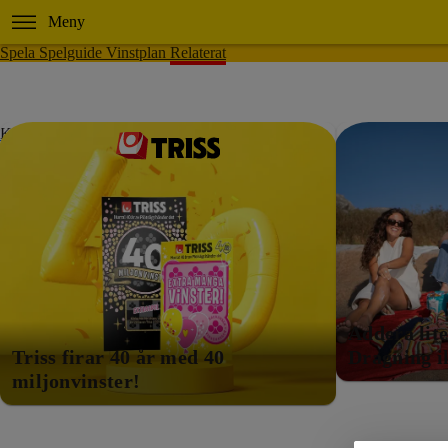
Meny
Spela
Spelguide
Vinstplan
Relaterat
Kampanj!
Kampanj!
Kampanj!
Addera lite
Triss firar
40
år med
40
Dragning i
miljonvinster!