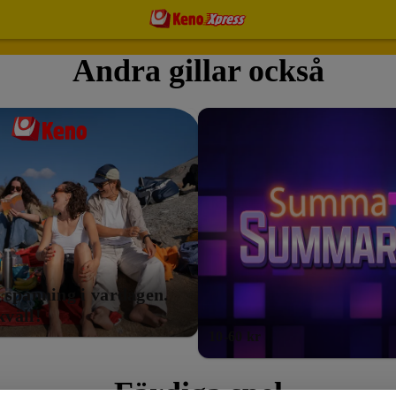
Andra gillar också
Nyhet!
Nyhet!
Nyhet!
 spänning i vardagen.
kväll!
10-60 kr
Färdiga spel