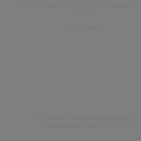
Gör det till en god vana att hålla koll på ditt spelande och g
självtest.
Till Självtest
För spelare och anhöriga
För anonym och kostnadsfri hjälp på uppdrag av
Socialdepartementet. Telefon
020-81 91 00.