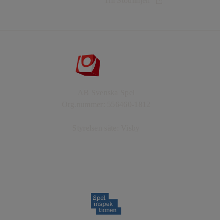
Till Stödlinjen
AB Svenska Spel
Org.nummer: 556460-1812
Styrelsen säte: Visby