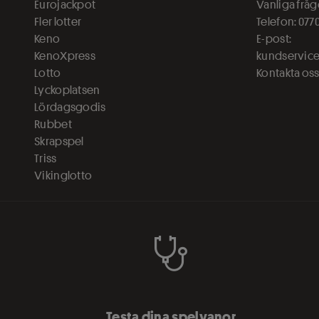
Eurojackpot
Vanliga fråg
Fler lotter
Telefon: 0770-
Keno
E-post:
KenoXpress
kundservice
Lotto
Kontakta os
Lyckoplatsen
Lördagsgodis
Rubbet
Skrapspel
Triss
Vikinglotto
Testa dina spelvanor