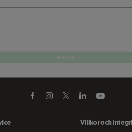
Betala 0 kr
vice
Villkor och integr