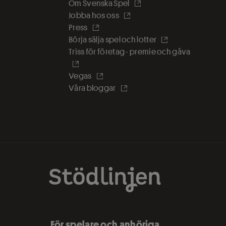
Om Svenska Spel
Jobba hos oss
Press
Börja sälja spel och lotter
Triss för företag - premie och gåva
Vegas
Våra bloggar
För spelare och anhöriga