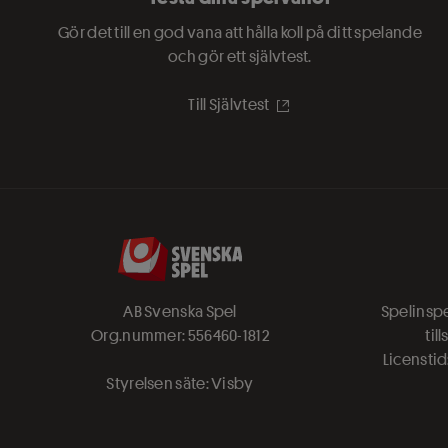
Gör det till en god vana att hålla koll på ditt spelande
och gör ett självtest.
Till Självtest
AB Svenska Spel
Spelinspe
Org.nummer: 556460-1812
til
Licenstid:
Styrelsen säte: Visby