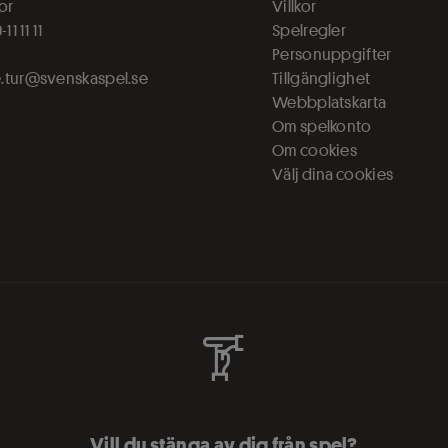
or
Villkor
11 11 11
Spelregler
Personuppgifter
.tur@svenskaspel.se
Tillgänglighet
s
Webbplatskarta
Om spelkonto
Om cookies
Välj dina cookies
Vill du stänga av dig från spel?