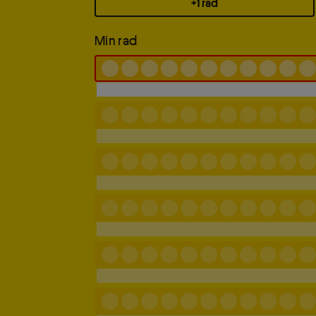
+1 rad
Min rad