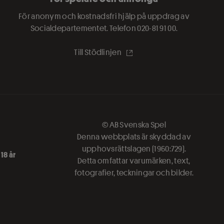
För anonym och kostnadsfri hjälp på uppdrag av
Socialdepartementet. Telefon
020-81 91 00.
Till Stödlinjen
© AB Svenska Spel
Denna webbplats är skyddad av
upphovsrättslagen (1960:729).
18 år
Detta omfattar varumärken, text,
fotografier, teckningar och bilder.