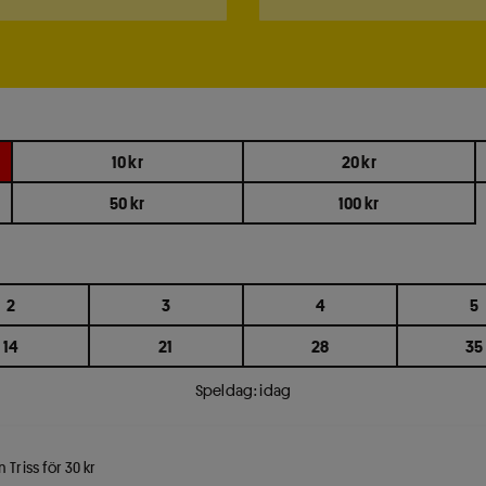
10 kr
20 kr
50 kr
100 kr
2
3
4
5
14
21
28
35
Speldag: idag
n Triss för 30 kr