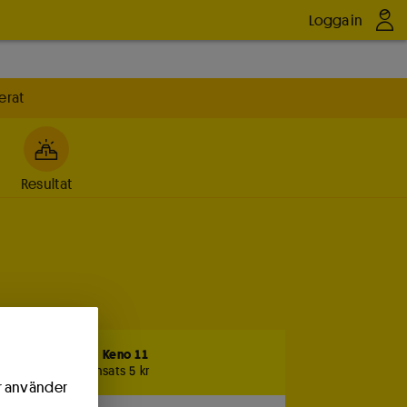
Logga in
erat
Resultat
Vinstplan Keno 11
med radinsats 5 kr
ör använder