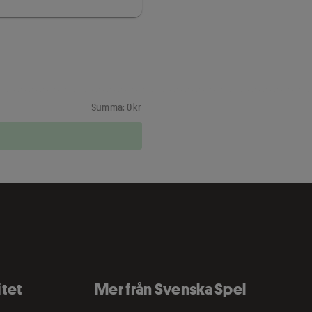
Summa: 0 kr
itet
Mer från Svenska Spel