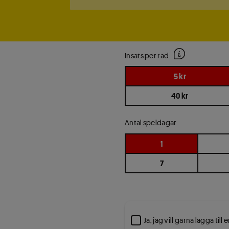
Insats
per
Insats per rad
rad
5 kr
40 kr
Antal
Antal speldagar
speldagar
1
7
Ja, jag vill gärna lägga till e