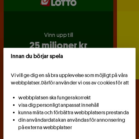
1
2
27
29
30
28
31
3
4
5
6
7
8
9
Vinn upp till
Stäng
25 miljoner kr
Innan du börjar spela
Håll livet drömmande
Vi vill ge dig en så bra upplevelse som möjligt på våra
webbplatser. Därför använder vi oss av cookies för att
webbplatsen ska fungera korrekt
4 vinnare i Sverige vann
visa dig personligt anpassat innehåll
71 571 kr
kunna mäta och förbättra webbplatsers prestanda
vardera. Grattis!
din användardata kan användas för annonsering
på externa webbplatser
Jackpot nu uppe i