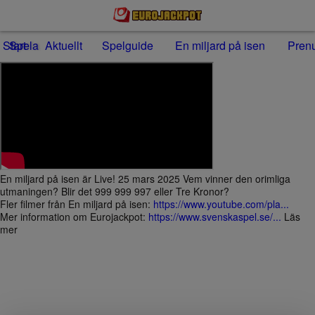
Start
Spela
Aktuellt
Spelguide
En miljard på isen
Pren
En miljard på isen är Live!
25 mars 2025
Vem vinner den orimliga
utmaningen? Blir det 999 999 997 eller Tre Kronor?
Fler filmer från En miljard på isen:
https://www.youtube.com/pla...
Mer information om Eurojackpot:
https://www.svenskaspel.se/...
Läs
mer