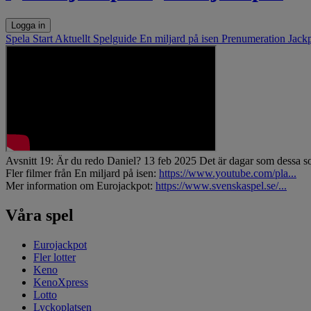
Logga in
Spela
Start
Aktuellt
Spelguide
En miljard på isen
Prenumeration
Jackp
Avsnitt 19: Är du redo Daniel?
13 feb 2025
Det är dagar som dessa so
Fler filmer från En miljard på isen:
https://www.youtube.com/pla...
Mer information om Eurojackpot:
https://www.svenskaspel.se/...
Våra spel
Eurojackpot
Fler lotter
Keno
KenoXpress
Lotto
Lyckoplatsen