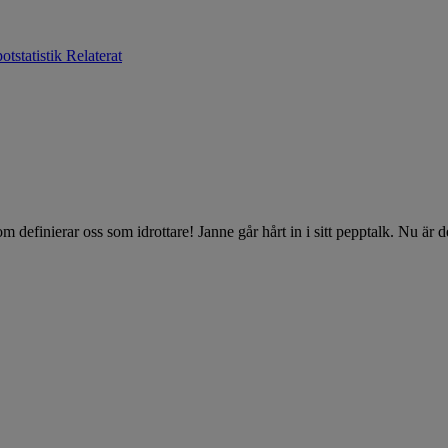
otstatistik
Relaterat
m definierar oss som idrottare! Janne går hårt in i sitt pepptalk. Nu är