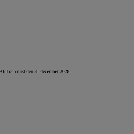
19 till och med den 31 december 2028.