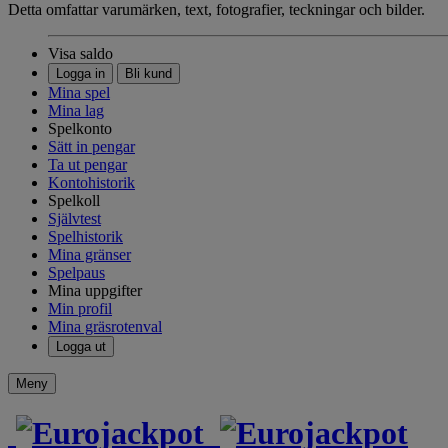
Detta omfattar varumärken, text, fotografier, teckningar och bilder.
Visa saldo
Logga in
Bli kund
Mina spel
Mina lag
Spelkonto
Sätt in pengar
Ta ut pengar
Kontohistorik
Spelkoll
Självtest
Spelhistorik
Mina gränser
Spelpaus
Mina uppgifter
Min profil
Mina gräsrotenval
Logga ut
Meny