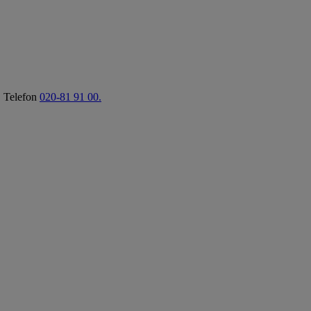
. Telefon
020-81 91 00.