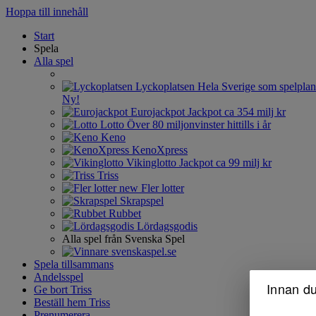
Hoppa till innehåll
Start
Spela
Alla spel
Lyckoplatsen
Hela Sverige som spelplan
Ny!
Eurojackpot
Jackpot ca 354 milj kr
Lotto
Över 80 miljonvinster hittills i år
Keno
KenoXpress
Vikinglotto
Jackpot ca 99 milj kr
Triss
Fler lotter
Skrapspel
Rubbet
Lördagsgodis
Alla spel från Svenska Spel
svenskaspel.se
Spela tillsammans
Andelsspel
Innan du
Ge bort Triss
Beställ hem Triss
Prenumerera