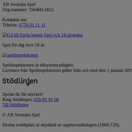
AB Svenska Spel
Org.nummer: 556460-1812
Kontakta oss
Telefon:
0770-11 11 11
Spel för dig över 18 år
Spelinspektionen är tillsynsmyndighet.
Licensen från Spelinspektionen gäller från och med den 1 januari 20
Spelar du för mycket?
Ring Stödlinjen:
020-81 91 00
Till Stödlinjen
© AB Svenska Spel
Denna webbplats är skyddad av upphovsrättslagen (1960-729).