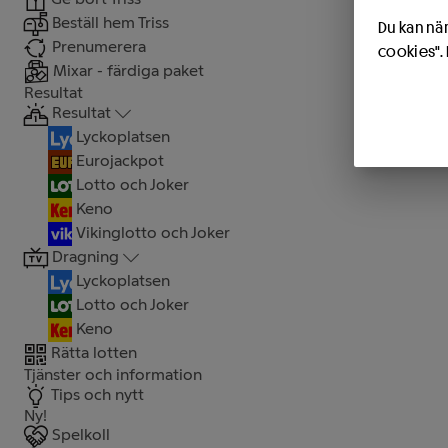
Beställ hem Triss
Du kan när
Prenumerera
cookies".
Mixar - färdiga paket
Resultat
Resultat
Lyckoplatsen
Eurojackpot
Lotto och Joker
Keno
Vikinglotto och Joker
Dragning
Lyckoplatsen
Lotto och Joker
Keno
Rätta lotten
Tjänster och information
Tips och nytt
Avsnitt 7: Miljardsponsorn säkrad!
Ny!
Spelkoll
06 dec 2024