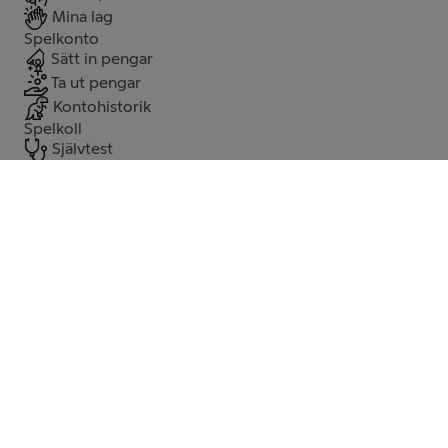
Mina lag
Spelkonto
Sätt in pengar
Ta ut pengar
Kontohistorik
Spelkoll
Självtest
Spelhistorik
Mina gränser
Spelpaus
Mina uppgifter
Våra spel
Kundservi
Min profil
Mina gräsrotenval
Eurojackpot
Vanliga fråg
Logga ut
Fler lotter
Telefon: 0770-
Meny
Keno
E-post: kun
KenoXpress
Kontakta os
Lotto
Logga in
Lyckoplatsen
Lördagsgodis