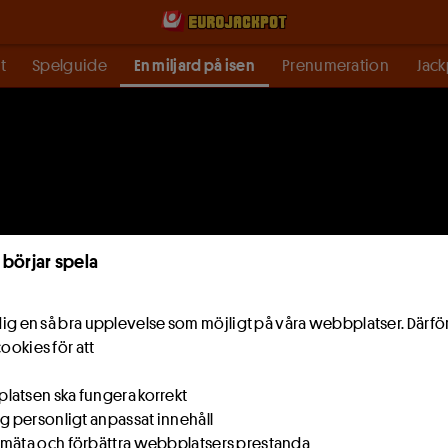
t
Spelguide
En miljard på isen
Prenumeration
Jack
 börjar spela
e dig en så bra upplevelse som möjligt på våra webbplatser. Därf
cookies för att
atsen ska fungera korrekt
ig personligt anpassat innehåll
mäta och förbättra webbplatsers prestanda