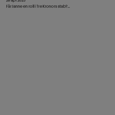
28 apr 2025
Får Janne en roll i Tre Kronors stab?
Fler filmer från En miljard på isen:
https://www.youtube.com/p
Mer information om Eurojackpot:
https://www.svenskaspel.s