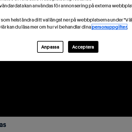
vändardata kan användas för annonsering på externa webbpla
 som helst ändra ditt val längst ner på webbplatserna under "Väl
 Här kan du läsa mer om hur vi behandlar dina
personuppgifter
.
Anpassa
Acceptera
ras