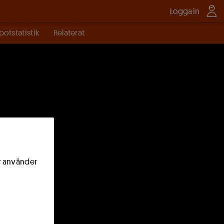
Logga in
potstatistik
Relaterat
ör använder