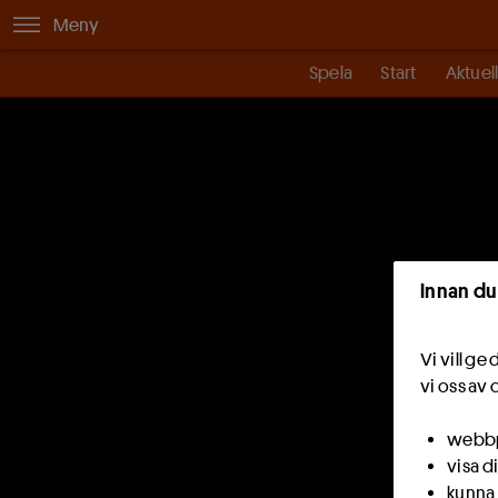
Meny
Spela
Start
Aktuell
Innan du
Vi vill g
vi oss av 
webbpl
visa d
kunna 