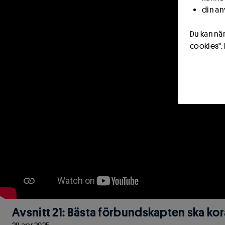
din an
Du kan när
cookies".
Avsnitt 21: Bästa förbundskapten ska ko